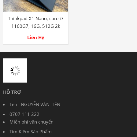
Thinkpad X1 Nano, core i7
1160G7, 16G, 512G 2k
Liên Hệ
HỖ TRỢ
Tên : NGUYỄN VĂN TIÊN
0707 111 222
Miễn phí vận chuyển
Tìm Kiếm Sản Phẩm
Tài khoản: NGUYEN VAN TIEN