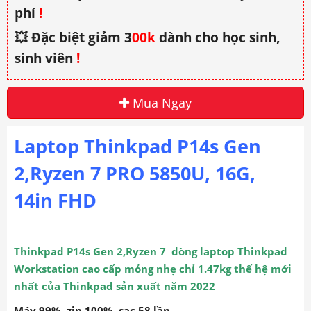
phí
!
💥 Đặc biệt giảm 3
00k
dành cho học sinh,
sinh viên
!
Mua Ngay
Laptop Thinkpad P14s Gen
2,Ryzen 7 PRO 5850U, 16G,
14in FHD
Thinkpad P14s Gen 2,Ryzen 7 dòng laptop Thinkpad
Workstation cao cấp mỏng nhẹ chỉ 1.47kg thế hệ mới
nhất của Thinkpad sản xuất năm 2022
Máy 99%, zin 100%. sạc 58 lần