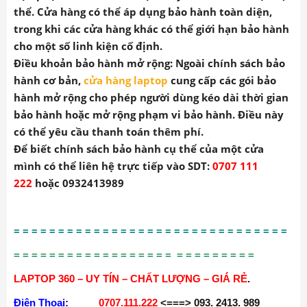
thể. Cửa hàng có thể áp dụng bảo hành toàn diện,
trong khi các cửa hàng khác có thể giới hạn bảo hành
cho một số linh kiện cố định.
Điều khoản bảo hành mở rộng
: Ngoài chính sách bảo
hành cơ bản,
cửa hàng laptop
cung cấp các gói bảo
hành mở rộng cho phép người dùng kéo dài thời gian
bảo hành hoặc mở rộng phạm vi bảo hành. Điều này
có thể yêu cầu thanh toán thêm phí.
Để biết chính sách bảo hành cụ thể của một cửa
mình có thể liên hệ trực tiếp vào SDT:
0707 111
222
hoặc 0932413989
= = = = = = = = = = = = = = = = = = = = = = = = = = = = = = =
= = = = = = = = = = = = = = = = = = = = = = = = = = =
LAPTOP 360 – UY TÍN – CHẤT LƯỢNG – GIÁ RẺ
.
Điện Thoại
:
0707.111.222
<===> 093. 2413. 989