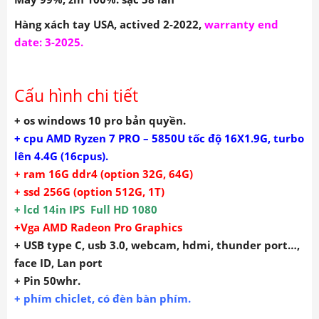
Hàng xách tay USA, actived 2-2022,
warranty end
date: 3-2025.
Cấu hình chi tiết
+ os windows 10 pro bản quyền.
+ cpu AMD Ryzen 7 PRO – 5850U tốc độ 16X1.9G, turbo
lên 4.4G (16cpus).
+ ram 16G ddr4 (option 32G, 64G)
+ ssd 256G (option 512G, 1T)
+ lcd 14in IPS Full HD 1080
+Vga AMD Radeon Pro Graphics
+ USB type C, usb 3.0, webcam, hdmi, thunder port…,
face ID, Lan port
+ Pin 50whr.
+ phím chiclet, có đèn bàn phím.