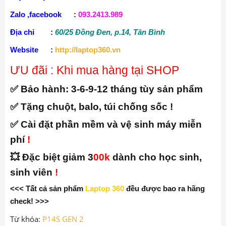
Zalo ,facebook
:
093.2413.989
Địa chỉ
:
60/25 Đồng Đen, p.14, Tân Bình
Website
:
http://laptop360.vn
ƯU đãi : Khi mua hàng tại SHOP
✅ Bảo hành:
3-6-9-12 tháng tùy sản phẩm
✅ Tặng chuột, balo, túi chống sốc !
✅ Cài đặt phần mềm và vệ sinh máy miễn
phí
!
💥 Đặc biệt giảm 3
00k
dành cho học sinh,
sinh viên
!
<<< Tất cả sản phẩm
Laptop 360
đều được bao ra hãng
check! >>>
Từ khóa:
P14S GEN 2