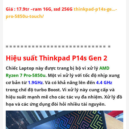
Giá : 17.9tr –ram 16G, ssd 256G
thinkpad-p14s-ge…-
pro-5850u-touch
/
= = = = = = = = = = = = = = = = = = = = = = = = = = = =
Hiệu suất Thinkpad P14s Gen 2
Chiếc Laptop này được trang bị bộ vi xử lý
AMD
Ryzen 7 Pro-5850u
. Một vi xử lý với tốc độ nhịp xung
cơ bản từ
1.9GHz
. Và có khả năng lên đến
4.4 GHz
trong chế độ turbo Boost. Vi xử lý này cung cấp và
hiệu suất mạnh mẽ cho các tác vụ đa nhiệm. Xử lý đồ
họa và các ứng dụng đòi hỏi nhiều tài nguyên.