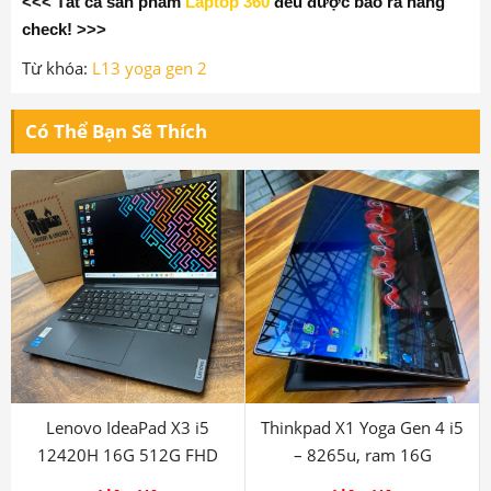
✅ Tặng chuột, balo, túi chống sốc !
✅ Cài đặt phần mềm và vệ sinh máy miễn
phí
!
💥 Đặc biệt giảm 3
00k
dành cho học sinh,
sinh viên
!
<<< Tất cả sản phẩm
Laptop 360
đều được bao ra hãng
check! >>>
Từ khóa:
L13 yoga gen 2
Có Thể Bạn Sẽ Thích