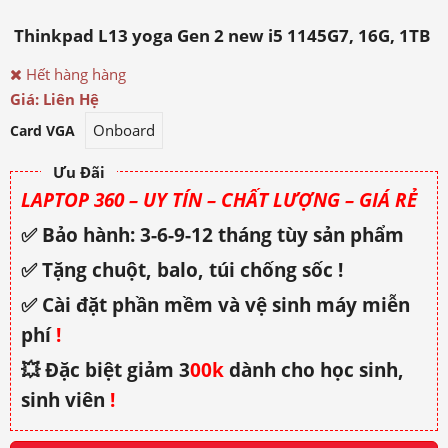
Thinkpad L13 yoga Gen 2 new i5 1145G7, 16G, 1TB
Hết hàng hàng
Giá: Liên Hệ
Onboard
Card VGA
Ưu Đãi
LAPTOP 360 – UY TÍN – CHẤT LƯỢNG – GIÁ RẺ
✅ Bảo hành: 3-6-9-12 tháng tùy sản phẩm
✅ Tặng chuột, balo, túi chống sốc !
✅ Cài đặt phần mềm và vệ sinh máy miễn
phí
!
💥 Đặc biệt giảm 3
00k
dành cho học sinh,
sinh viên
!