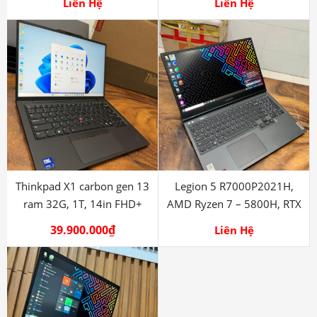
Lenovo IdeaPad X3 i5
Thinkpad X1 Yoga Gen 4 i5
12420H 16G 512G FHD
– 8265u, ram 16G
Liên Hệ
Liên Hệ
Thinkpad X1 carbon gen 13
Legion 5 R7000P2021H,