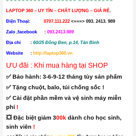
cầu thanh toán thêm phí.
Để biết chính sách bảo hành cụ thể của một cửa
mình có thể liên hệ trực tiếp vào SDT:
0707 111
222
hoặc
0932413989
= = = = = = = = = = = = = = = = = = = = = = = = = = =
LAPTOP 360 – UY TÍN – CHẤT LƯỢNG – GIÁ RẺ
.
Điện Thoại
:
0707.111.222
<===> 093. 2413. 989
Zalo ,facebook
:
093.2413.989
Địa chỉ
:
60/25 Đồng Đen, p.14, Tân Bình
Website
:
http://laptop360.vn
ƯU đãi : Khi mua hàng tại SHOP
✅ Bảo hành:
3-6-9-12 tháng tùy sản phẩm