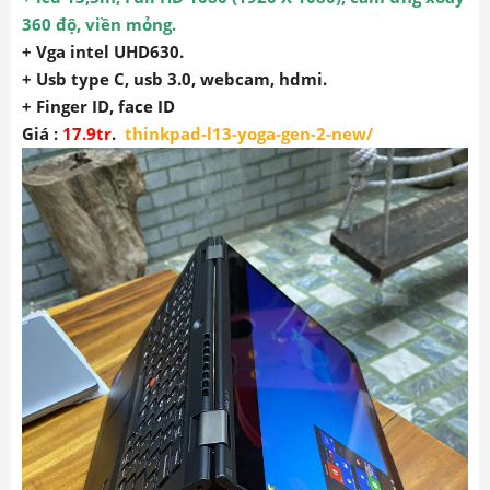
360 độ, viền mỏng.
+ Vga intel UHD630.
+ Usb type C, usb 3.0, webcam, hdmi.
+ Finger ID, face ID
Giá :
17.9tr
.
thinkpad-l13-yoga-gen-2-new
/