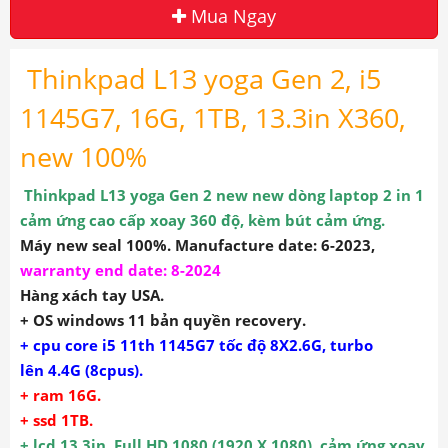
Mua Ngay
Thinkpad L13 yoga Gen 2, i5
1145G7, 16G, 1TB, 13.3in X360,
new 100%
Thinkpad
L13 yoga Gen 2
new new dòng laptop 2 in 1
cảm ứng cao cấp xoay 360 độ, kèm bút cảm ứng.
Máy new seal 100%. Manufacture date: 6-2023,
warranty end date: 8-2024
Hàng xách tay USA.
+ OS windows 11 bản quyền recovery.
+ cpu core i5 11th 1145G7 tốc độ 8X2.6G, turbo
lên 4.4G (8cpus).
+ ram 16G.
+ ssd 1TB.
+ lcd 13,3in, Full HD 1080 (1920 X 1080), cảm ứng xoay