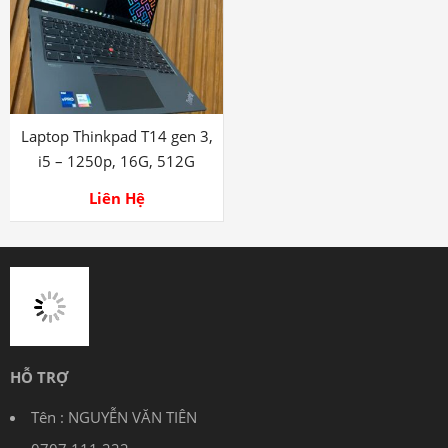
ram 32G, 1T, 14in FHD+
AMD Ryzen 7 – 5800H, RTX
touch
3060
39.900.000
₫
Liên Hệ
Laptop Thinkpad T14 gen 3,
i5 – 1250p, 16G, 512G
Liên Hệ