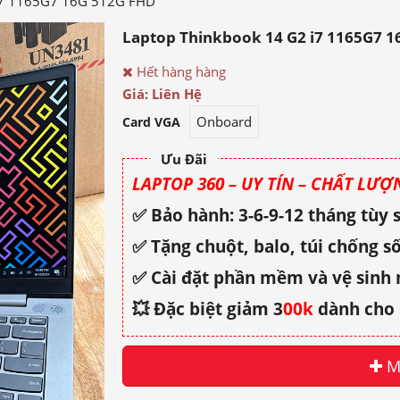
i7 1165G7 16G 512G FHD
Laptop Thinkbook 14 G2 i7 1165G7 
Hết hàng hàng
Giá: Liên Hệ
Onboard
Card VGA
Ưu Đãi
LAPTOP 360 – UY TÍN – CHẤT LƯỢN
✅ Bảo hành: 3-6-9-12 tháng tùy
✅ Tặng chuột, balo, túi chống số
✅ Cài đặt phần mềm và vệ sinh
💥 Đặc biệt giảm 3
00k
dành cho 
M