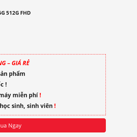
16G 512G FHD
G – GIÁ RẺ
 sản phẩm
c !
 máy miễn phí
!
học sinh, sinh viên
!
ua Ngay