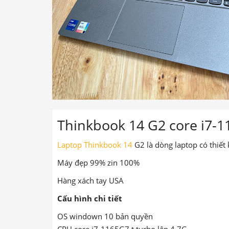
Thinkbook 14 G2 core i7-
Laptop Thinkbook 14
G2 là dòng laptop có thiế
Máy đẹp 99% zin 100%
Hàng xách tay USA
Cấu hình chi tiết
OS windown 10 bản quyền
CPU core i7-1165G7 t turbo lên 4.7G