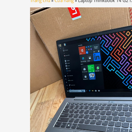
Trang chủ
»
Cửa hàng
»
Laptop Thinkbook 14 G2 