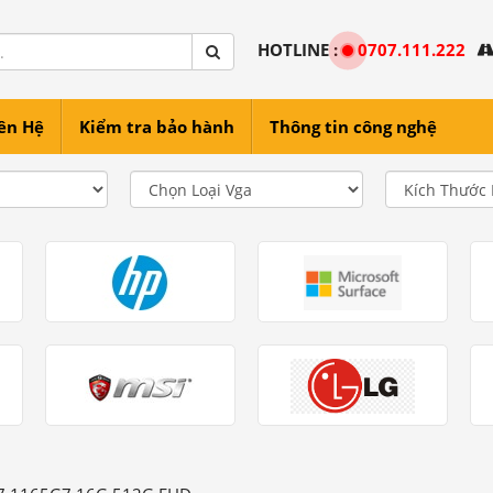
HOTLINE :
0707.111.222
ên Hệ
Kiểm tra bảo hành
Thông tin công nghệ