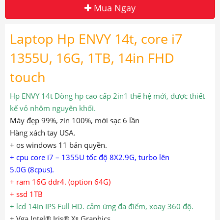
Mua Ngay
Laptop Hp ENVY 14t, core i7
1355U, 16G, 1TB, 14in FHD
touch
Hp ENVY 14t
Dòng hp cao cấp 2in1 thế hệ mới, được thiết
kế vỏ nhôm nguyên khối.
Máy đẹp 99%, zin 100%, mới sạc 6 lần
Hàng xách tay USA.
+ os windows 11 bản quyền.
+ cpu core i7 – 1355U tốc độ 8X2.9G, turbo lên
5.0G (8cpus).
+ ram 16G ddr4. (option 64G)
+ ssd 1TB
+ lcd 14in IPS Full HD. cảm ứng đa điểm, xoay 360 độ.
+ Vga Intel® Iris® Xᵉ Graphics