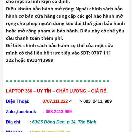
cho một số linh kiện cố định.
Điều khoản bảo hành mở rộng
: Ngoài chính sách bảo
hành cơ bản
cửa hàng
cung cấp các gói bảo hành mở
rộng cho phép người dùng kéo dài thời gian bảo hành
hoặc mở rộng phạm vi bảo hành. Điều này có thể yêu
cầu thanh toán thêm phí.
Để biết chính sách bảo hành cụ thể của một cửa
mình có thể liên hệ trực tiếp vào SDT:
0707 111
222 hoặc 0932413989
= = = = = = = = = = = = = = = = = = = = = = = = = = =
LAPTOP 360 – UY TÍN – CHẤT LƯỢNG – GIÁ RẺ
.
Điện Thoại
:
0707.111.222
<===> 093. 2413. 989
Zalo ,facebook
:
093.2413.989
Địa chỉ
:
60/25 Đồng Đen, p.14, Tân Bình