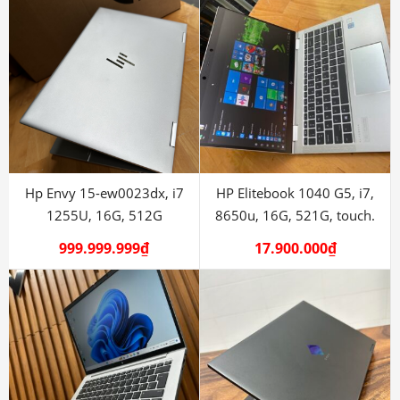
Hp Envy 15-ew0023dx, i7
HP Elitebook 1040 G5, i7,
1255U, 16G, 512G
8650u, 16G, 521G, touch.
999.999.999
₫
17.900.000
₫