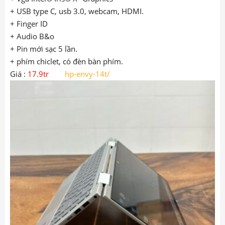
+ USB type C, usb 3.0, webcam, HDMI.
+ Finger ID
+ Audio B&o
+ Pin mới sạc 5 lần.
+ phím chiclet, có đèn bàn phím.
Giá :
17.9tr
hp-envy-14t
/