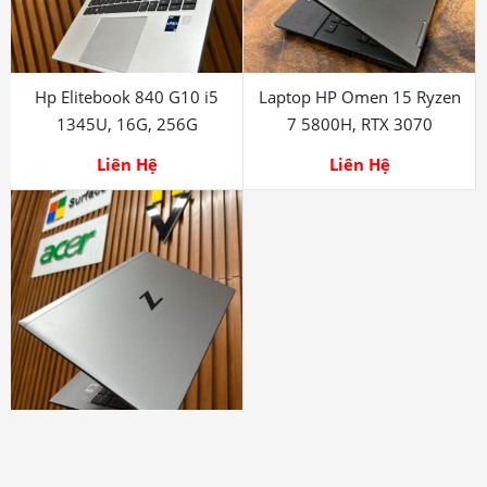
Hp Elitebook 840 G10 i5
Laptop HP Omen 15 Ryzen
1345U, 16G, 256G
7 5800H, RTX 3070
Liên Hệ
Liên Hệ
Hp Zbook Firefly G7 i7
10610U, 16G, 512G, Nvida