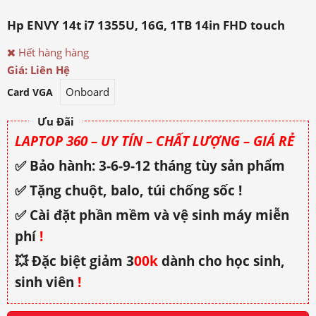
Hp ENVY 14t i7 1355U, 16G, 1TB 14in FHD touch
Hết hàng hàng
Giá: Liên Hệ
Onboard
Card VGA
Ưu Đãi
LAPTOP 360 – UY TÍN – CHẤT LƯỢNG – GIÁ RẺ
✅ Bảo hành: 3-6-9-12 tháng tùy sản phẩm
✅ Tặng chuột, balo, túi chống sốc !
✅ Cài đặt phần mềm và vệ sinh máy miễn
phí
!
💥 Đặc biệt giảm 3
00k
dành cho học sinh,
sinh viên
!