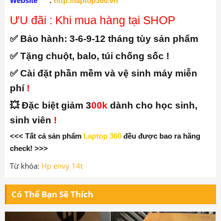
Website
:
http://laptop360.vn
ƯU đãi : Khi mua hàng tại SHOP
✅ Bảo hành:
3-6-9-12 tháng tùy sản phẩm
✅ Tặng chuột, balo, túi chống sốc !
✅ Cài đặt phần mềm và vệ sinh máy miễn
phí
!
💥 Đặc biệt giảm 3
00k
dành cho học sinh,
sinh viên
!
<<< Tất cả sản phẩm
Laptop 360
đều được bao ra hãng
check! >>>
Từ khóa:
Hp envy 14t
Có Thể Bạn Sẽ Thích