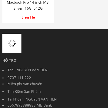
Macbook Pro 14 inch M3
Silver, 16G, 512G
Liên Hệ
HỖ TRỢ
Tên : NGUYỄN VĂN TIÊN
0707 111 222
Miễn phí vận chuyển
Tìm Kiếm Sản Phẩm
Tài khoản: NGUYEN VAN TIEN
0567898888888 MB Bank