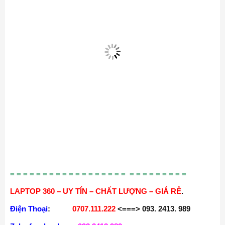
= = = = = = = = = = = = = = = = = = = = = = = = = = =
LAPTOP 360 – UY TÍN – CHẤT LƯỢNG – GIÁ RẺ
.
Điện Thoại
:
0707.111.222
<===> 093. 2413. 989