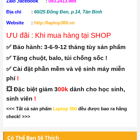
Zalo ,facebook
:
093.2413.989
Địa chỉ
:
60/25 Đồng Đen, p.14, Tân Bình
Website
:
http://laptop360.vn
ƯU đãi : Khi mua hàng tại SHOP
✅ Bảo hành:
3-6-9-12 tháng tùy sản phẩm
✅ Tặng chuột, balo, túi chống sốc !
✅ Cài đặt phần mềm và vệ sinh máy miễn
phí
!
💥 Đặc biệt giảm 3
00k
dành cho học sinh,
sinh viên
!
<<< Tất cả sản phẩm
Laptop 360
đều được bao ra hãng
check! >>>
Có Thể Bạn Sẽ Thích