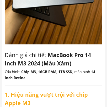
Đánh giá chi tiết
MacBook Pro 14
inch M3 2024 (Màu Xám)
Cấu hình:
Chip M3
,
16GB RAM
,
1TB SSD
, màn hình
14
inch Retina
.
1.
Hiệu năng vượt trội với chip
Apple M3