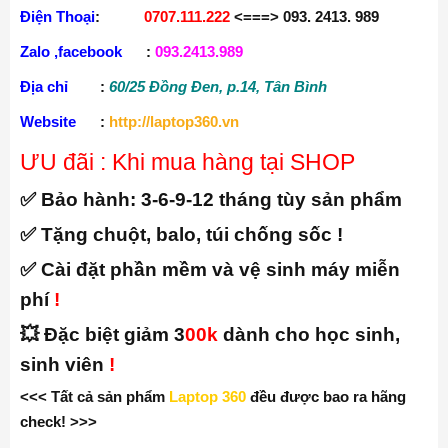
Điện Thoại
:
0707.111.222
<===> 093. 2413. 989
Zalo ,facebook
:
093.2413.989
Địa chỉ
:
60/25 Đồng Đen, p.14, Tân Bình
Website
:
http://laptop360.vn
ƯU đãi : Khi mua hàng tại SHOP
✅ Bảo hành:
3-6-9-12 tháng tùy sản phẩm
✅ Tặng chuột, balo, túi chống sốc !
✅ Cài đặt phần mềm và vệ sinh máy miễn
phí
!
💥 Đặc biệt giảm 3
00k
dành cho học sinh,
sinh viên
!
<<< Tất cả sản phẩm
Laptop 360
đều được bao ra hãng
check! >>>