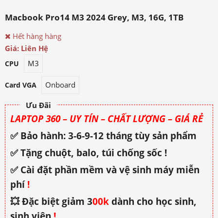
Macbook Pro14 M3 2024 Grey, M3, 16G, 1TB
Hết hàng hàng
Giá: Liên Hệ
M3
CPU
Onboard
Card VGA
Ưu Đãi
LAPTOP 360 – UY TÍN – CHẤT LƯỢNG – GIÁ RẺ
✅ Bảo hành: 3-6-9-12 tháng tùy sản phẩm
✅ Tặng chuột, balo, túi chống sốc !
✅ Cài đặt phần mềm và vệ sinh máy miễn
phí
!
💥 Đặc biệt giảm 3
00k
dành cho học sinh,
sinh viên
!