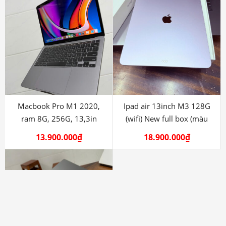
Macbook Pro M1 2020,
Ipad air 13inch M3 128G
ram 8G, 256G, 13,3in
(wifi) New full box (màu
Tím)
13.900.000
₫
18.900.000
₫