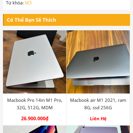
Từ khóa:
M3
Có Thể Bạn Sẽ Thích
Macbook Pro 14in M1 Pro,
Macbook air M1 2021, ram
32G, 512G, MDM
8G, ssd 256G
26.900.000
₫
Liên Hệ