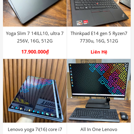
Yoga Slim 7 14ILL10, ultra 7
Thinkpad E14 gen 5 Ryzen7
256V, 16G, 512G
7730u, 16G, 512G
17.900.000
₫
Liên Hệ
Lenovo yoga 7i(16) core i7
All In One Lenovo