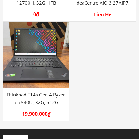
12700H, 32G, 1TB
IdeaCentre AIO 3 27AIP7,
core i7 13620H
0
₫
Liên Hệ
Thinkpad T14s Gen 4 Ryzen
7 7840U, 32G, 512G
19.900.000
₫