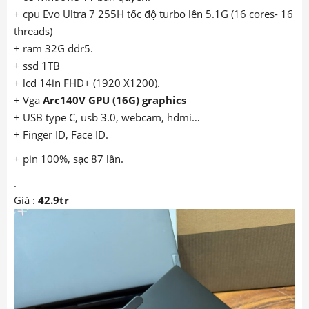
+ cpu Evo Ultra 7 255H tốc độ turbo lên 5.1G (16 cores- 16
threads)
+ ram 32G ddr5.
+ ssd 1TB
+ lcd 14in FHD+ (1920 X1200).
+ Vga
Arc140V GPU (16G) graphics
+ USB type C, usb 3.0, webcam, hdmi…
+ Finger ID, Face ID.
+ pin 100%, sạc 87 lần.
.
Giá :
42.9tr