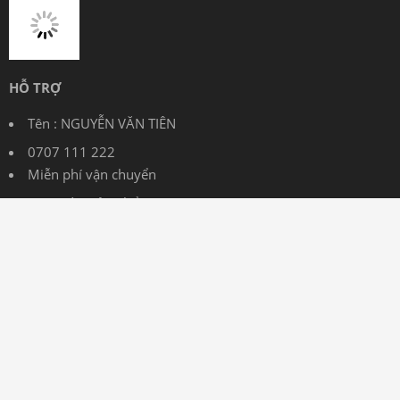
HỖ TRỢ
Tên : NGUYỄN VĂN TIÊN
0707 111 222
Miễn phí vận chuyển
Tìm Kiếm Sản Phẩm
Tài khoản: NGUYEN VAN TIEN
0567898888888 MB Bank
Bảo hành từ 3 – 12 tháng tùy sản phẩm
THÔNG TIN
Chính Sách Vận Chuyển tại laptop360.vn
Chính Sách Đổi Trả
Chính Sách Bảo Hành tại của hàng Laptop360.vn