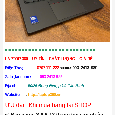
= = = = = = = = = = = = = = = = = = = = = = = = = = =
LAPTOP 360 – UY TÍN – CHẤT LƯỢNG – GIÁ RẺ
.
Điện Thoại
:
0707.111.222
<===> 093. 2413. 989
Zalo ,facebook
:
093.2413.989
Địa chỉ
:
60/25 Đồng Đen, p.14, Tân Bình
Website
:
http://laptop360.vn
ƯU đãi : Khi mua hàng tại SHOP
✅ Bảo hành:
3-6-9-12 tháng tùy sản phẩm