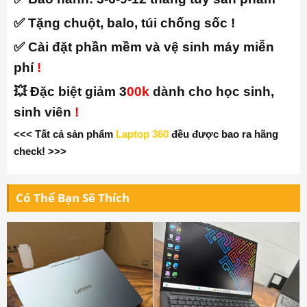
✅ Tặng chuột, balo, túi chống sốc !
✅ Cài đặt phần mềm và vệ sinh máy miễn
phí
!
💥 Đặc biệt giảm 3
00k
dành cho học sinh,
sinh viên
!
<<< Tất cả sản phẩm
Laptop 360
đều được bao ra hãng
check! >>>
Có Thể Bạn Sẽ Thích