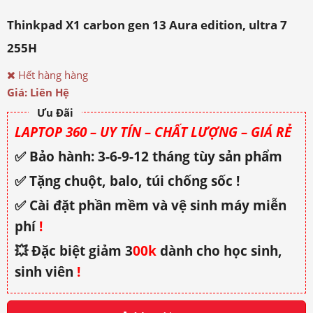
Thinkpad X1 carbon gen 13 Aura edition, ultra 7
255H
Hết hàng hàng
Giá: Liên Hệ
Ưu Đãi
LAPTOP 360 – UY TÍN – CHẤT LƯỢNG – GIÁ RẺ
✅ Bảo hành: 3-6-9-12 tháng tùy sản phẩm
✅ Tặng chuột, balo, túi chống sốc !
✅ Cài đặt phần mềm và vệ sinh máy miễn
phí
!
💥 Đặc biệt giảm 3
00k
dành cho học sinh,
sinh viên
!