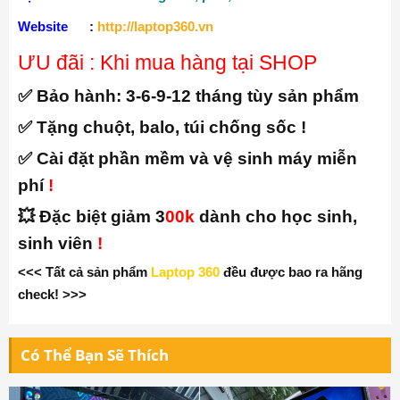
Website
:
http://laptop360.vn
ƯU đãi : Khi mua hàng tại SHOP
✅ Bảo hành:
3-6-9-12 tháng tùy sản phẩm
✅ Tặng chuột, balo, túi chống sốc !
✅ Cài đặt phần mềm và vệ sinh máy miễn
phí
!
💥 Đặc biệt giảm 3
00k
dành cho học sinh,
sinh viên
!
<<< Tất cả sản phẩm
Laptop 360
đều được bao ra hãng
check! >>>
Có Thể Bạn Sẽ Thích