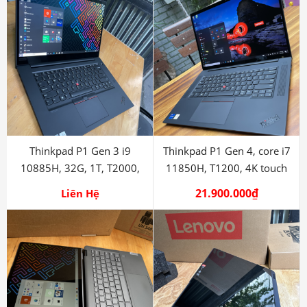
Thinkpad P1 Gen 3 i9
Thinkpad P1 Gen 4, core i7
10885H, 32G, 1T, T2000,
11850H, T1200, 4K touch
15.6in, 4K
21.900.000
₫
Liên Hệ