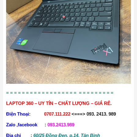
= = = = = = = = = = = = = = = = = = = = = = = = = = =
LAPTOP 360 – UY TÍN – CHẤT LƯỢNG – GIÁ RẺ
.
Điện Thoại
:
0707.111.222
<===> 093. 2413. 989
Zalo ,facebook
:
093.2413.989
Địa chỉ
:
60/25 Đồng Đen, p.14, Tân Bình