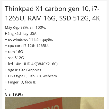
Thinkpad X1 carbon gen 10, i7-
1265U, RAM 16G, SSD 512G, 4K
Máy đẹp 98%, zin 100%.
Hàng xách tay USA.
+ os windows 11 bản quyền.
+ cpu core i7 12th 1265U.
+ ram 16G
+ ssd 512G
+ lcd 14in UHD 4K(3840X2160) .
+ Vga Iris Xe Graphics
+ USB type C, usb 3.0, webcam…
+ Finger ID, face ID
.
Giá :
19.9tr