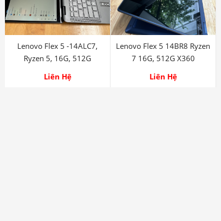
Lenovo Flex 5 -14ALC7,
Lenovo Flex 5 14BR8 Ryzen
Ryzen 5, 16G, 512G
7 16G, 512G X360
Liên Hệ
Liên Hệ
-13%
Thinkpad P71 Xeon E3-
1535M, Nvidia P5000