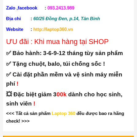
= = = = = = = = = = = = = = = = = = = = = = = = = = =
LAPTOP 360 – UY TÍN – CHẤT LƯỢNG – GIÁ RẺ
.
Điện Thoại
:
0707.111.222
<===> 093. 2413. 989
Zalo ,facebook
:
093.2413.989
Địa chỉ
:
60/25 Đồng Đen, p.14, Tân Bình
Website
:
http://laptop360.vn
ƯU đãi : Khi mua hàng tại SHOP
✅ Bảo hành:
3-6-9-12 tháng tùy sản phẩm
✅ Tặng chuột, balo, túi chống sốc !
✅ Cài đặt phần mềm và vệ sinh máy miễn
phí
!
💥 Đặc biệt giảm 3
00k
dành cho học sinh,