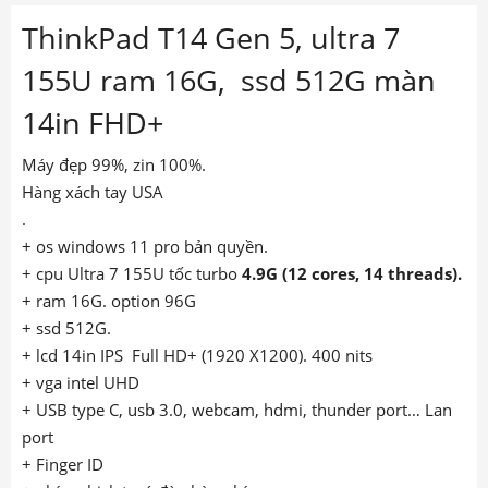
ThinkPad T14 Gen 5, ultra 7
155U ram 16G, ssd 512G màn
14in FHD+
Máy đẹp 99%, zin 100%.
Hàng xách tay USA
.
+ os windows 11 pro bản quyền.
+ cpu Ultra 7 155U tốc turbo
4.9G
(12 cores, 14 threads).
+ ram 16G. option 96G
+ ssd 512G.
+ lcd 14in IPS Full HD+ (1920 X1200). 400 nits
+ vga intel UHD
+ USB type C, usb 3.0, webcam, hdmi, thunder port… Lan
port
+ Finger ID