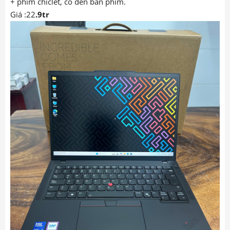
+ phím chiclet, có đèn bàn phím.
Giá :22
.9tr