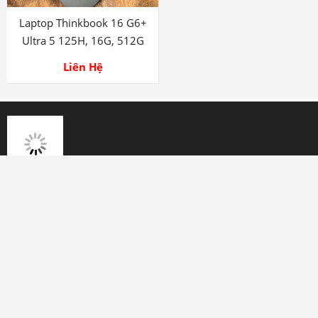
Laptop Thinkbook 16 G6+
Ultra 5 125H, 16G, 512G
Liên Hệ
HỖ TRỢ
Tên : NGUYỄN VĂN TIÊN
0707 111 222