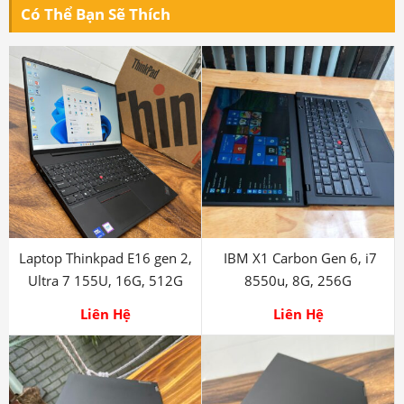
sinh viên
!
<<< Tất cả sản phẩm
Laptop 360
đều được bao ra hãng
check! >>>
Có Thể Bạn Sẽ Thích
Laptop Thinkpad E16 gen 2,
IBM X1 Carbon Gen 6, i7
Ultra 7 155U, 16G, 512G
8550u, 8G, 256G