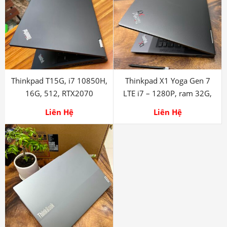
Liên Hệ
Liên Hệ
Thinkpad T15G, i7 10850H,
Thinkpad X1 Yoga Gen 7
16G, 512, RTX2070
LTE i7 – 1280P, ram 32G,
1TB
Liên Hệ
Liên Hệ