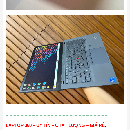
= = = = = = = = = = = = = = = = = = = = = = = = = = =
LAPTOP 360 – UY TÍN – CHẤT LƯỢNG – GIÁ RẺ
.