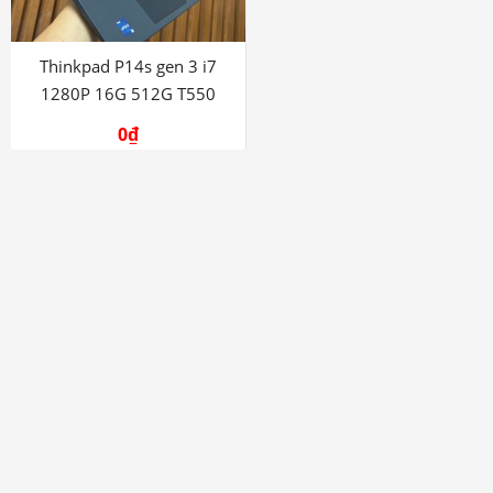
Thinkpad P14s gen 3 i7
1280P 16G 512G T550
0
₫
HỖ TRỢ
Tên : NGUYỄN VĂN TIÊN
0707 111 222
Miễn phí vận chuyển
Tìm Kiếm Sản Phẩm