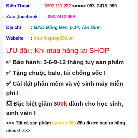
Điện Thoại
:
0707.111.222
<===> 093. 2413. 989
Zalo ,facebook
:
093.2413.989
Địa chỉ
:
60/25 Đồng Đen, p.14, Tân Bình
Website
:
http://laptop360.vn
ƯU đãi : Khi mua hàng tại SHOP
✅ Bảo hành:
3-6-9-12 tháng tùy sản phẩm
✅ Tặng chuột, balo, túi chống sốc !
✅ Cài đặt phần mềm và vệ sinh máy miễn
phí
!
💥 Đặc biệt giảm 3
00k
dành cho học sinh,
sinh viên
!
<<< Tất cả sản phẩm
Laptop 360
đều được bao ra hãng
check! >>>