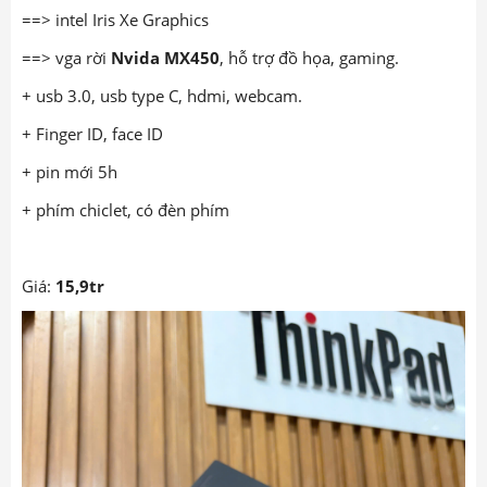
==> intel Iris Xe Graphics
==> vga rời
Nvida MX450
, hỗ trợ đồ họa, gaming.
+ usb 3.0, usb type C, hdmi, webcam.
+ Finger ID, face ID
+ pin mới 5h
+ phím chiclet, có đèn phím
Giá:
15
,9tr