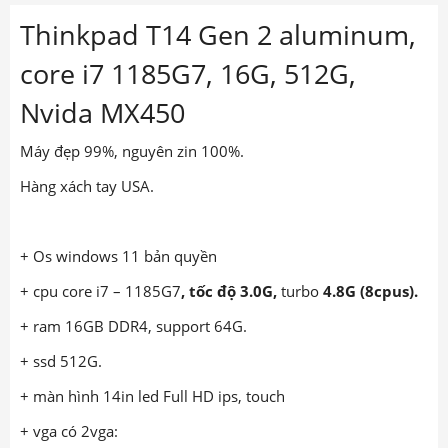
Thinkpad T14 Gen 2 aluminum,
core i7 1185G7, 16G, 512G,
Nvida MX450
Máy đẹp 99%, nguyên zin 100%.
Hàng xách tay USA.
+ Os windows 11 bản quyền
+ cpu c
ore i7 – 1185G7
,
tốc độ 3.0G,
turbo
4.8G (8cpus).
+ ram 16GB DDR4, support 64G.
+ ssd 512G.
+ màn hình 14in led Full HD ips, touch
+ vga có 2vga: