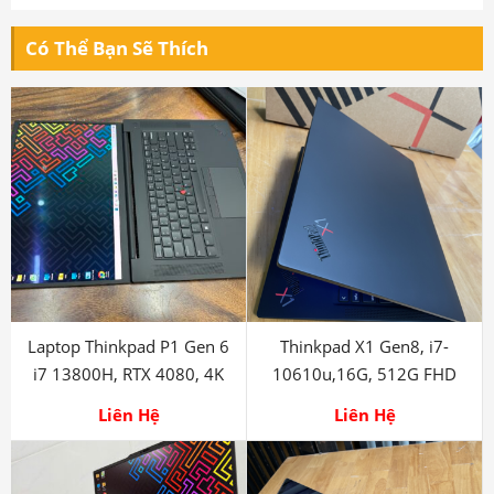
Có Thể Bạn Sẽ Thích
Laptop Thinkpad P1 Gen 6
Thinkpad X1 Gen8, i7-
i7 13800H, RTX 4080, 4K
10610u,16G, 512G FHD
Liên Hệ
Liên Hệ