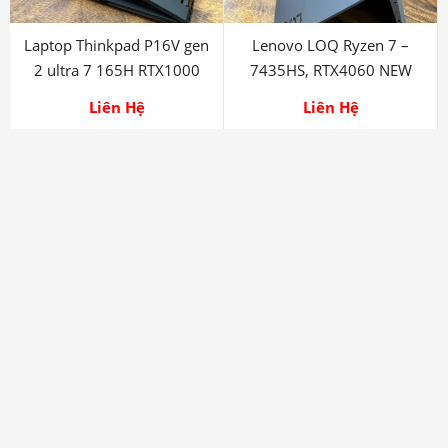
Laptop Thinkpad P16V gen
Lenovo LOQ Ryzen 7 –
2 ultra 7 165H RTX1000
7435HS, RTX4060 NEW
Ada
Liên Hệ
Liên Hệ
Legion 5 15IMH05H i7
10750H, 16G RTX 2060
Liên Hệ