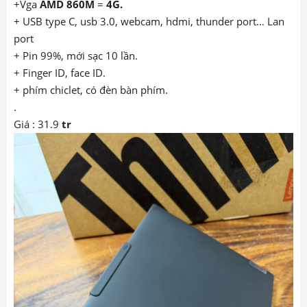
+Vga
AMD 860M
=
4G.
+ USB type C, usb 3.0, webcam, hdmi, thunder port… Lan
port
+ Pin 99%, mới sạc 10 lần.
+ Finger ID, face ID.
+ phím chiclet, có đèn bàn phím.
.
Giá : 31.9
tr