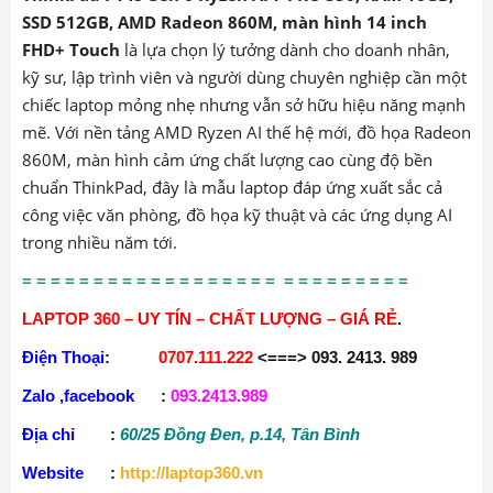
SSD 512GB, AMD Radeon 860M, màn hình 14 inch
FHD+ Touch
là lựa chọn lý tưởng dành cho doanh nhân,
kỹ sư, lập trình viên và người dùng chuyên nghiệp cần một
chiếc laptop mỏng nhẹ nhưng vẫn sở hữu hiệu năng mạnh
mẽ. Với nền tảng AMD Ryzen AI thế hệ mới, đồ họa Radeon
860M, màn hình cảm ứng chất lượng cao cùng độ bền
chuẩn ThinkPad, đây là mẫu laptop đáp ứng xuất sắc cả
công việc văn phòng, đồ họa kỹ thuật và các ứng dụng AI
trong nhiều năm tới.
= = = = = = = = = = = = = = = = = = = = = = = = = = =
LAPTOP 360 – UY TÍN – CHẤT LƯỢNG – GIÁ RẺ
.
Điện Thoại
:
0707.111.222
<===> 093. 2413. 989
Zalo ,facebook
:
093.2413.989
Địa chỉ
:
60/25 Đồng Đen, p.14, Tân Bình
Website
:
http://laptop360.vn