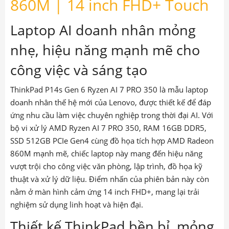
860M | 14 inch FHD+ Touch
Laptop AI doanh nhân mỏng
nhẹ, hiệu năng mạnh mẽ cho
công việc và sáng tạo
ThinkPad P14s Gen 6 Ryzen AI 7 PRO 350 là mẫu laptop
doanh nhân thế hệ mới của Lenovo, được thiết kế để đáp
ứng nhu cầu làm việc chuyên nghiệp trong thời đại AI. Với
bộ vi xử lý AMD Ryzen AI 7 PRO 350, RAM 16GB DDR5,
SSD 512GB PCIe Gen4 cùng đồ họa tích hợp AMD Radeon
860M mạnh mẽ, chiếc laptop này mang đến hiệu năng
vượt trội cho công việc văn phòng, lập trình, đồ họa kỹ
thuật và xử lý dữ liệu. Điểm nhấn của phiên bản này còn
nằm ở màn hình cảm ứng 14 inch FHD+, mang lại trải
nghiệm sử dụng linh hoạt và hiện đại.
Thiết kế ThinkPad bền bỉ, mỏng