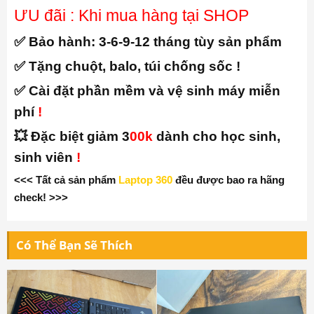
ƯU đãi : Khi mua hàng tại SHOP
✅ Bảo hành:
3-6-9-12 tháng tùy sản phẩm
✅ Tặng chuột, balo, túi chống sốc !
✅ Cài đặt phần mềm và vệ sinh máy miễn
phí
!
💥 Đặc biệt giảm 3
00k
dành cho học sinh,
sinh viên
!
<<< Tất cả sản phẩm
Laptop 360
đều được bao ra hãng
check! >>>
Có Thể Bạn Sẽ Thích