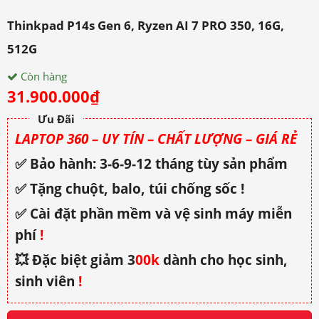
Thinkpad P14s Gen 6, Ryzen AI 7 PRO 350, 16G,
512G
Còn hàng
31.900.000
₫
Ưu Đãi
LAPTOP 360 – UY TÍN – CHẤT LƯỢNG – GIÁ RẺ
✅ Bảo hành: 3-6-9-12 tháng tùy sản phẩm
✅ Tặng chuột, balo, túi chống sốc !
✅ Cài đặt phần mềm và vệ sinh máy miễn
phí
!
💥 Đặc biệt giảm 3
00k
dành cho học sinh,
sinh viên
!