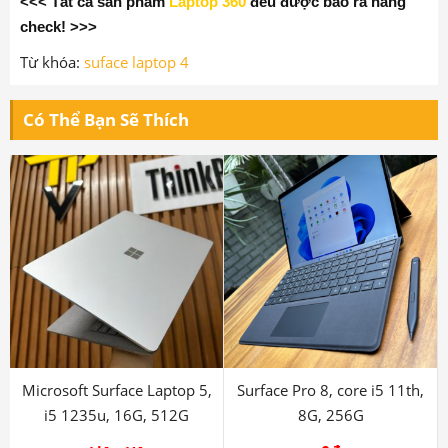
✅ Tặng chuột, balo, túi chống sốc !
✅ Cài đặt phần mềm và vệ sinh máy miễn
phí
!
💥 Đặc biệt giảm 3
00k
dành cho học sinh,
sinh viên
!
<<< Tất cả sản phẩm
Laptop 360
đều được bao ra hãng
check! >>>
Từ khóa:
suface laptop 4
Có Thể Bạn Sẽ Thích