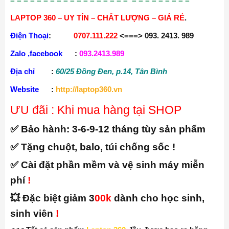
cũng rất tốt, đảm bảo lượng âm thanh lớn và sắc nét.
Tóm lại:
Surface Laptop 4 i5 là một máy tính xách tay tốt với thiết
kế đẹp, hiệu suất
mạ
n
h
mẽ và thời lượng pin cao. Tuy
nhiên, giá cả của phiên bản này khá cao, do đó bạn nên
xem xét kỹ trước khi quyết định mua.
= = = = = = = = = = = = = = = = = = = = = = = = = = =
LAPTOP 360 – UY TÍN – CHẤT LƯỢNG – GIÁ RẺ
.
Điện Thoại
:
0707.111.222
<===> 093. 2413. 989
Zalo ,facebook
:
093.2413.989
Địa chỉ
:
60/25 Đồng Đen, p.14, Tân Bình
Website
:
http://laptop360.vn
ƯU đãi : Khi mua hàng tại SHOP
✅ Bảo hành:
3-6-9-12 tháng tùy sản phẩm