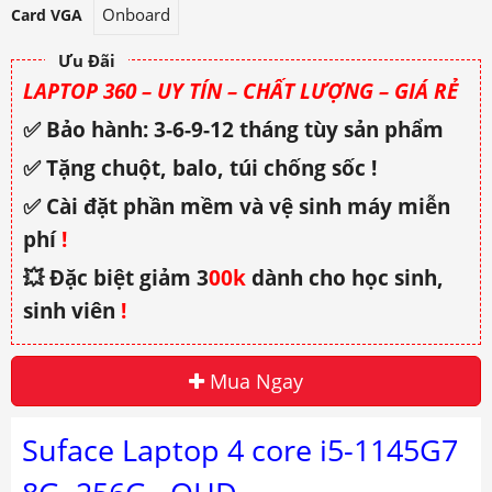
Onboard
Card VGA
Ưu Đãi
LAPTOP 360 – UY TÍN – CHẤT LƯỢNG – GIÁ RẺ
✅ Bảo hành: 3-6-9-12 tháng tùy sản phẩm
✅ Tặng chuột, balo, túi chống sốc !
✅ Cài đặt phần mềm và vệ sinh máy miễn
phí
!
💥 Đặc biệt giảm 3
00k
dành cho học sinh,
sinh viên
!
Mua Ngay
Suface Laptop 4 core i5-1145G7