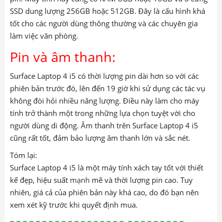
Hiệu suất:
suface-laptop-4-…5-
1145g7-8g-256g
/
Surface Laptop 4 i5 sử dụng chip xử lý Intel Core i5 Ice
Lake thế hệ thứ 10 cho hiệu suất mạnh mẽ và tiết kiệm
pin. Máy tính này cũng có RAM 8GB hoặc 16GB và ổ cứng
SSD dung lượng 256GB hoặc 512GB. Đây là cấu hình khá
tốt cho các người dùng thông thường và các chuyên gia
làm việc văn phòng.
Pin và âm thanh:
Surface Laptop 4 i5 có thời lượng pin dài hơn so với các
phiên bản trước đó, lên đến 19 giờ khi sử dụng các tác vụ
không đòi hỏi nhiều năng lượng. Điều này làm cho máy
tính trở thành một trong những lựa chọn tuyệt vời cho
người dùng di động. Âm thanh trên Surface Laptop 4 i5