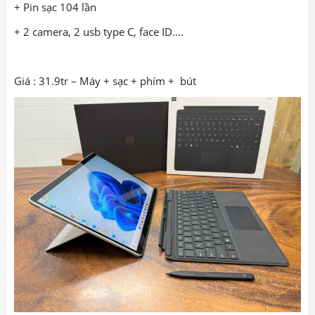
+ Pin sạc 104 lần
+ 2 camera, 2 usb type C, face ID….
Giá : 31.9tr – Máy + sạc + phím + bút