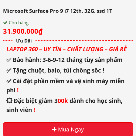
Microsoft Surface Pro 9 i7 12th, 32G, ssd 1T
Còn hàng
31.900.000
₫
Ưu Đãi
LAPTOP 360 – UY TÍN – CHẤT LƯỢNG – GIÁ RẺ
✅ Bảo hành: 3-6-9-12 tháng tùy sản phẩm
✅ Tặng chuột, balo, túi chống sốc !
✅ Cài đặt phần mềm và vệ sinh máy miễn
phí
!
💥 Đặc biệt giảm 3
00k
dành cho học sinh,
sinh viên
!
Mua Ngay