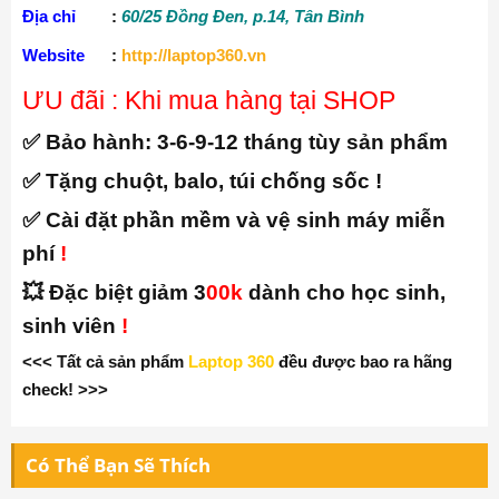
✅ Bảo hành:
3-6-9-12 tháng tùy sản phẩm
✅ Tặng chuột, balo, túi chống sốc !
✅ Cài đặt phần mềm và vệ sinh máy miễn
phí
!
💥 Đặc biệt giảm 3
00k
dành cho học sinh,
sinh viên
!
<<< Tất cả sản phẩm
Laptop 360
đều được bao ra hãng
check! >>>
Có Thể Bạn Sẽ Thích