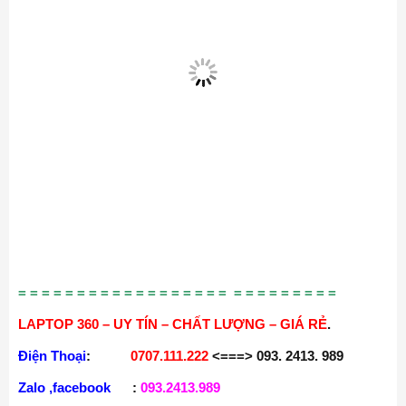
= = = = = = = = = = = = = = = = = = = = = = = = = = =
LAPTOP 360 – UY TÍN – CHẤT LƯỢNG – GIÁ RẺ
.
Điện Thoại
:
0707.111.222
<===> 093. 2413. 989
Zalo ,facebook
:
093.2413.989
Địa chỉ
:
60/25 Đồng Đen, p.14, Tân Bình
Website
:
http://laptop360.vn
ƯU đãi : Khi mua hàng tại SHOP