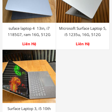
suface laptop 4 13in, i7
Microsoft Surface Laptop 5,
1185G7, ram 16G, 512G
i5 1235u, 16G, 512G
Liên Hệ
Liên Hệ
Surface Laptop 3, i5 10th
13.5in, QHD, Touch
999.999.999
₫