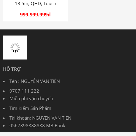
HỖ TRỢ
Tên : NGUYỄN VĂN TIÊN
0707 111 222
Miễn phí vận chuyển
Tìm Kiếm Sản Phẩm
Tài khoản: NGUYEN VAN TIEN
0567898888888 MB Bank
Bảo hành từ 3 – 12 tháng tùy sản phẩm
THÔNG TIN
Chính Sách Vận Chuyển tại laptop360.vn