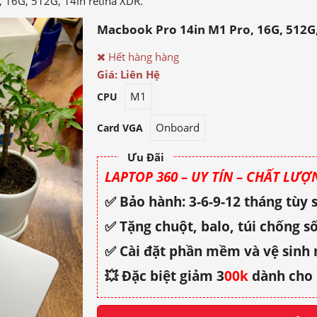
 16G, 512G, 14in retina XDR.
Macbook Pro 14in M1 Pro, 16G, 512G,
Hết hàng hàng
Giá: Liên Hệ
M1
CPU
Onboard
Card VGA
Ưu Đãi
LAPTOP 360 – UY TÍN – CHẤT LƯỢN
✅ Bảo hành: 3-6-9-12 tháng tùy
✅ Tặng chuột, balo, túi chống số
✅ Cài đặt phần mềm và vệ sinh
💥 Đặc biệt giảm 3
00k
dành cho 