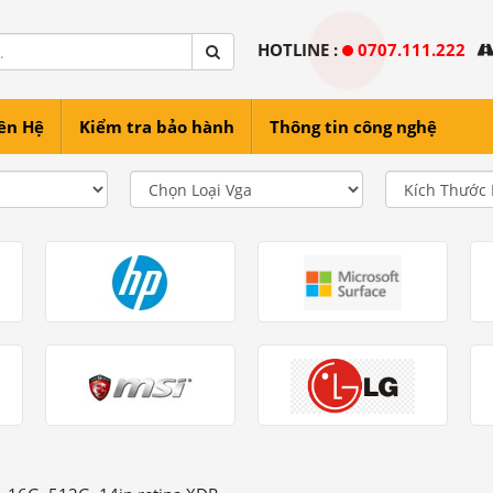
HOTLINE :
0707.111.222
ên Hệ
Kiểm tra bảo hành
Thông tin công nghệ