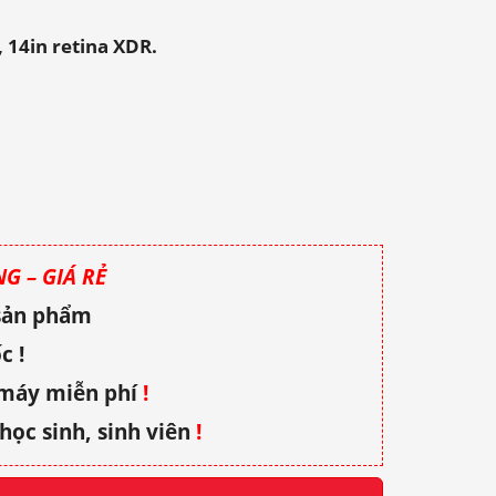
 14in retina XDR.
G – GIÁ RẺ
 sản phẩm
c !
 máy miễn phí
!
học sinh, sinh viên
!