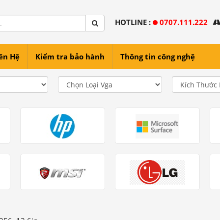
HOTLINE :
0707.111.222
ên Hệ
Kiểm tra bảo hành
Thông tin công nghệ