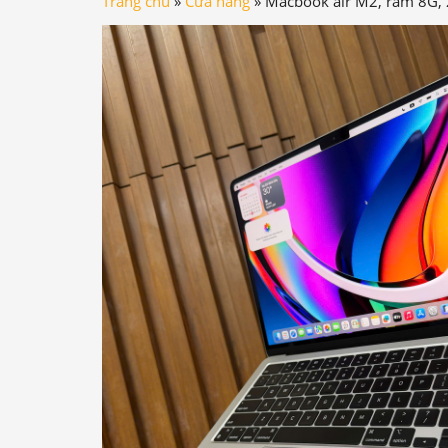
Trang chủ
»
Cửa hàng
»
Macbook air M2, ram 8G, 