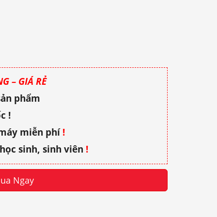
G – GIÁ RẺ
 sản phẩm
c !
 máy miễn phí
!
học sinh, sinh viên
!
ua Ngay