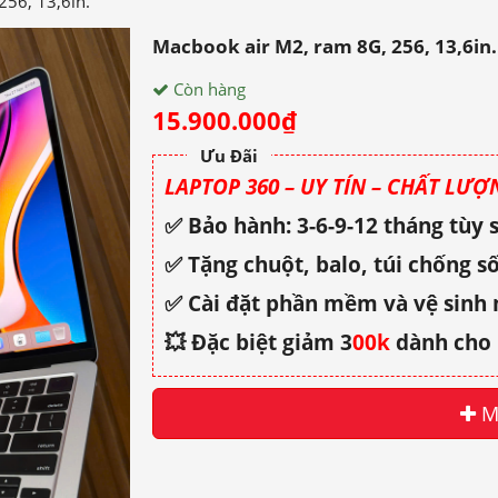
256, 13,6in.
Macbook air M2, ram 8G, 256, 13,6in.
Còn hàng
15.900.000
₫
Ưu Đãi
LAPTOP 360 – UY TÍN – CHẤT LƯỢN
✅ Bảo hành: 3-6-9-12 tháng tùy
✅ Tặng chuột, balo, túi chống số
✅ Cài đặt phần mềm và vệ sinh
💥 Đặc biệt giảm 3
00k
dành cho 
M