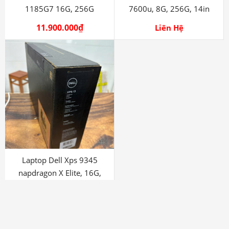
1185G7 16G, 256G
7600u, 8G, 256G, 14in
11.900.000
₫
Liên Hệ
Laptop Dell Xps 9345
napdragon X Elite, 16G,
512G
Liên Hệ