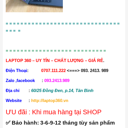
= = = = = = = = = = = = = = = = = = = = = = = = = = = = = = =
= = = =
= = = = = = = = = = = = = = = = = = = = = = = = = = =
LAPTOP 360 – UY TÍN – CHẤT LƯỢNG – GIÁ RẺ
.
Điện Thoại
:
0707.111.222
<===> 093. 2413. 989
Zalo ,facebook
:
093.2413.989
Địa chỉ
:
60/25 Đồng Đen, p.14, Tân Bình
Website
:
http://laptop360.vn
ƯU đãi : Khi mua hàng tại SHOP
✅ Bảo hành:
3-6-9-12 tháng tùy sản phẩm