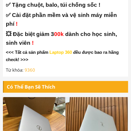
✅ Tặng chuột, balo, túi chống sốc !
✅ Cài đặt phần mềm và vệ sinh máy miễn
phí
!
💥 Đặc biệt giảm 3
00k
dành cho học sinh,
sinh viên
!
<<< Tất cả sản phẩm
Laptop 360
đều được bao ra hãng
check! >>>
Từ khóa:
9360
Có Thể Bạn Sẽ Thích