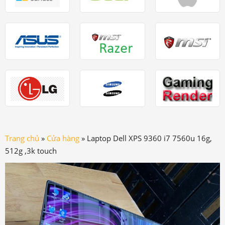
Trang chủ
»
Cửa hàng
»
Laptop Dell XPS 9360 i7 7560u 16g,
512g ,3k touch