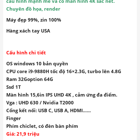
cấu hình mạnh mẽ và có màn hình 4K sắc nét.
Chuyên đồ họa, render
Máy đẹp 99%, zin 100%
Hàng xách tay USA
Cấu hình chi tiết
OS windows 10 bản quyền
CPU core i9-9880H tốc độ 16×2.3G, turbo lên 4.8G
Ram 32Goption 64G
Ssd 1T
Màn hình 15,6in IPS UHD 4K , cảm ứng đa điểm.
Vga : UHD 630 / Nvidia T2000
Cổng kết nối: USB C, USB A, HDMI……
Finger
Phím chiclet, có đèn bàn phím
Giá: 21,9 triệu