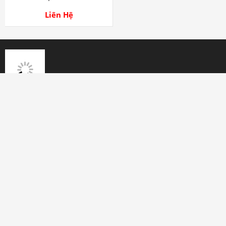
Liên Hệ
HỖ TRỢ
Tên : NGUYỄN VĂN TIÊN
0707 111 222
Miễn phí vận chuyển
Tìm Kiếm Sản Phẩm
Tài khoản: NGUYEN VAN TIEN
0567898888888 MB Bank
Bảo hành từ 3 – 12 tháng tùy sản phẩm
THÔNG TIN