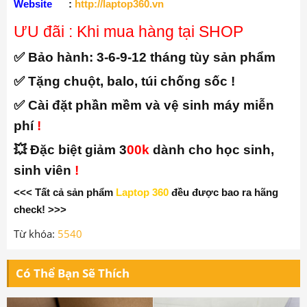
Website
:
http://laptop360.vn
ƯU đãi : Khi mua hàng tại SHOP
✅ Bảo hành:
3-6-9-12 tháng tùy sản phẩm
✅ Tặng chuột, balo, túi chống sốc !
✅ Cài đặt phần mềm và vệ sinh máy miễn
phí
!
💥 Đặc biệt giảm 3
00k
dành cho học sinh,
sinh viên
!
<<< Tất cả sản phẩm
Laptop 360
đều được bao ra hãng
check! >>>
Từ khóa:
5540
Có Thể Bạn Sẽ Thích