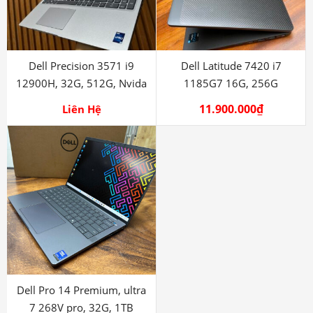
Dell Precision 3571 i9
Dell Latitude 7420 i7
12900H, 32G, 512G, Nvida
1185G7 16G, 256G
T600
11.900.000
₫
Liên Hệ
Dell Pro 14 Premium, ultra
7 268V pro, 32G, 1TB