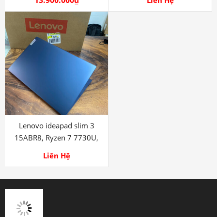
13.900.000
₫
Liên Hệ
Lenovo ideapad slim 3
15ABR8, Ryzen 7 7730U,
16G, 512G
Liên Hệ