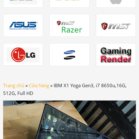
Trang chủ
»
Cửa hàng
»
IBM X1 Yoga Gen3, i7 8650u,16G,
512G, Full HD