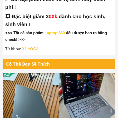
phí
!
💥 Đặc biệt giảm 3
00k
dành cho học sinh,
sinh viên
!
<<< Tất cả sản phẩm
Laptop 360
đều được bao ra hãng
check! >>>
Từ khóa:
X1 YOGA
Có Thể Bạn Sẽ Thích