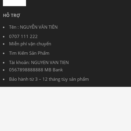
HỖ TRỢ
Tên : NGUYỄN VĂN TIÊN
0707 111 222
Miễn phí vận chuyển
Tìm Kiếm Sản Phẩm
Tài khoản: NGUYEN VAN TIEN
0567898888888 MB Bank
Bảo hành từ 3 – 12 tháng tùy sản phẩm
THÔNG TIN
Chính Sách Vận Chuyển tại laptop360.vn
Chính Sách Đổi Trả
Chính Sách Bảo Hành tại của hàng Laptop360.vn