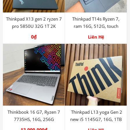
Thinkpad X13 gen 2 ryzen 7
Thinkpad T14s Ryzen 7,
pro 5850U 32G 1T 2K
ram 16G, 512G, touch
0
₫
Liên Hệ
Thinkbook 16 G7, Ryzen 7
Thinkpad L13 yoga Gen 2
7735HS, 16G, 256G
new i5 1145G7, 16G, 1TB