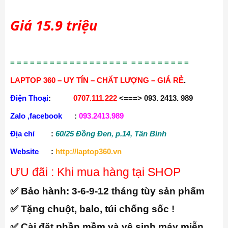
Giá 15.9 triệu
= = = = = = = = = = = = = = = = = = = = = = = = = = =
LAPTOP 360 – UY TÍN – CHẤT LƯỢNG – GIÁ RẺ
.
Điện Thoại
:
0707.111.222
<===> 093. 2413. 989
Zalo ,facebook
:
093.2413.989
Địa chỉ
:
60/25 Đồng Đen, p.14, Tân Bình
Website
:
http://laptop360.vn
ƯU đãi : Khi mua hàng tại SHOP
✅ Bảo hành:
3-6-9-12 tháng tùy sản phẩm
✅ Tặng chuột, balo, túi chống sốc !
✅ Cài đặt phần mềm và vệ sinh máy miễn