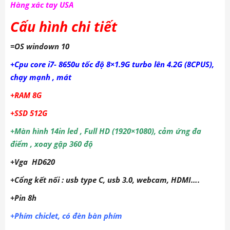
Hàng xác tay USA
Cấu hình chi tiết
=OS windown 10
+Cpu core i7- 8650u tốc độ 8×1.9G turbo lên 4.2G (8CPUS),
chạy mạnh , mát
+RAM 8G
+SSD 512G
+Màn hình 14in led , Full HD (1920×1080), cảm ứng đa
điểm , xoay gập 360 độ
+Vga HD620
+Cổng kết nối : usb type C, usb 3.0, webcam, HDMI….
+Pin 8h
+Phím chiclet, có đèn bàn phím