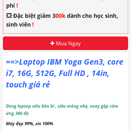
phí
!
💥 Đặc biệt giảm 3
00k
dành cho học sinh,
sinh viên
!
Mua Ngay
==>Laptop IBM Yoga Gen3, core
i7, 16G, 512G, Full HD , 14in,
touch giá rẻ
Dòng laptop siêu bền bỉ , siêu mỏng nhẹ, xoay gập cảm
ứng 360 độ
Máy đẹp 99%, zin 100%