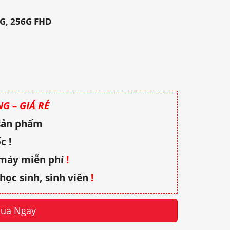
8G, 256G FHD
G – GIÁ RẺ
 sản phẩm
c !
 máy miễn phí
!
học sinh, sinh viên
!
ua Ngay