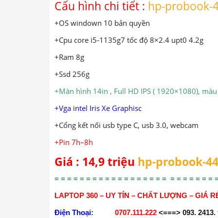
Cấu hình chi tiết :
hp-probook-
+OS windown 10 bản quyền
+Cpu core i5-1135g7 tốc độ 8×2.4 upt0 4.2g
+Ram 8g
+Ssd 256g
+Màn hình 14in , Full HD IPS ( 1920×1080), màu 
+Vga intel Iris Xe Graphisc
+Cổng kết nối usb type C, usb 3.0, webcam
+Pin 7h–8h
Giá : 14,9 triệu
hp-probook-44
= = = = = = = = = = = = = = = = = = = = = = = = = 
LAPTOP 360 – UY TÍN – CHẤT LƯỢNG – GIÁ R
Điện Thoại
:
0707.111.222
<===> 093. 2413.