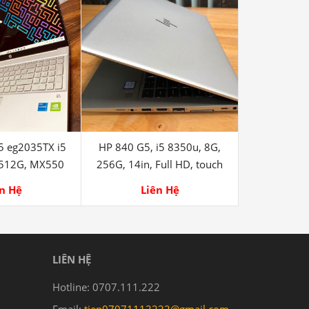
5 eg2035TX i5
HP 840 G5, i5 8350u, 8G,
 512G, MX550
256G, 14in, Full HD, touch
n Hệ
Liên Hệ
LIÊN HỆ
Hotline: 0707.111.222