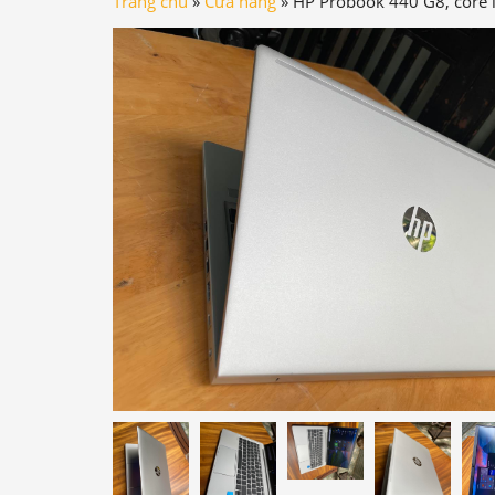
Trang chủ
»
Cửa hàng
»
HP Probook 440 G8, core