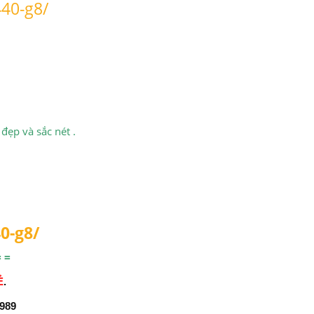
440-g8
/
đẹp và sắc nét .
0-g8
/
= =
Ẻ
.
 989