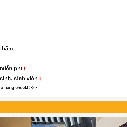
 phẩm
 miễn phí
!
inh, sinh viên
!
a hãng check! >>>