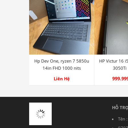
Hp Dev One, ryzen 7 5850u
HP Victur 16 
14in FHD 1000 nits
3050Ti
999.99
Liên Hệ
HỖ TR
Tên 