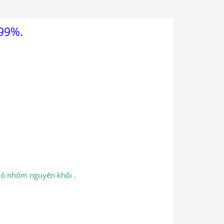
 99%.
 vỏ nhôm nguyên khối .