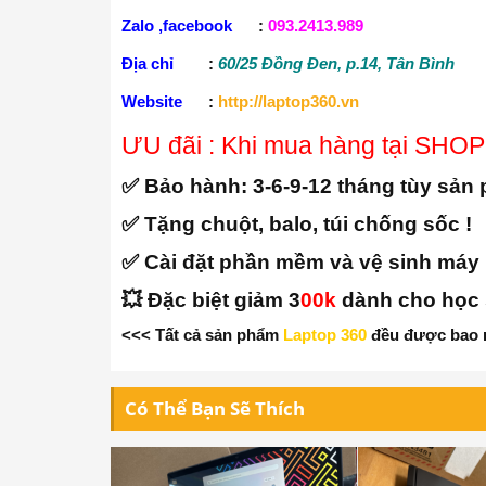
Zalo ,facebook
:
093.2413.989
Địa chỉ
:
60/25 Đồng Đen, p.14, Tân Bình
Website
:
http://laptop360.vn
ƯU đãi : Khi mua hàng tại SHOP
✅ Bảo hành:
3-6-9-12 tháng tùy sản
✅ Tặng chuột, balo, túi chống sốc !
✅ Cài đặt phần mềm và vệ sinh máy
💥 Đặc biệt giảm 3
00k
dành cho học s
<<< Tất cả sản phẩm
Laptop 360
đều được bao r
Có Thể Bạn Sẽ Thích