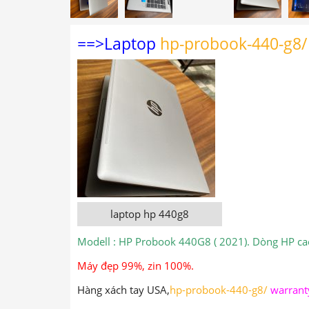
==>Laptop
hp-probook-440-g8
/
laptop hp 440g8
Modell : HP Probook 440G8 ( 2021). Dòng HP cao
Máy đẹp 99%, zin 100%.
Hàng xách tay USA,
hp-probook-440-g8
/
warrant