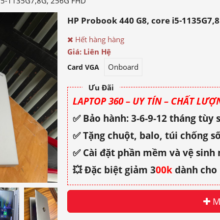
 i5-1135G7,8G, 256G FHD
HP Probook 440 G8, core i5-1135G7,
Hết hàng hàng
Giá: Liên Hệ
Onboard
Card VGA
Ưu Đãi
LAPTOP 360 – UY TÍN – CHẤT LƯỢN
✅ Bảo hành: 3-6-9-12 tháng tùy
✅ Tặng chuột, balo, túi chống số
✅ Cài đặt phần mềm và vệ sinh
💥 Đặc biệt giảm 3
00k
dành cho 
M