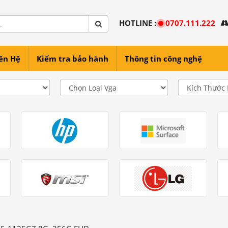
HOTLINE :
0707.111.222
ên Hệ
Kiểm tra bảo hành
Thông tin công nghệ