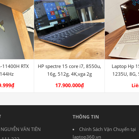
i5-11400H RTX
HP spectre 15 core i7, 8550u,
Laptop Hp 1
 144Hz
16g, 512g, 4K,vga 2g
1235U, 8G,
9.999
₫
17.900.000
₫
Liê
Ợ
THÔNG TIN
: NGUYỄN VĂN TIÊN
Chính Sách Vận Chuyển tại
laptop360.vn