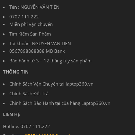
0707 111 222
Miễn phí vận chuyển
Tìm Kiếm Sản Phẩm
Tài khoản: NGUYEN VAN TIEN
0567898888888 MB Bank
Bảo hành từ 3 – 12 tháng tùy sản phẩm
THÔNG TIN
Chính Sách Vận Chuyển tại laptop360.vn
Chính Sách Đổi Trả
Chính Sách Bảo Hành tại của hàng Laptop360.vn
LIÊN HỆ
Hotline: 0707.111.222
Email:
tien07071112222@gmail.com
Địa chỉ: 60/25 Đồng Đen, P.14, Q.Tân Bình