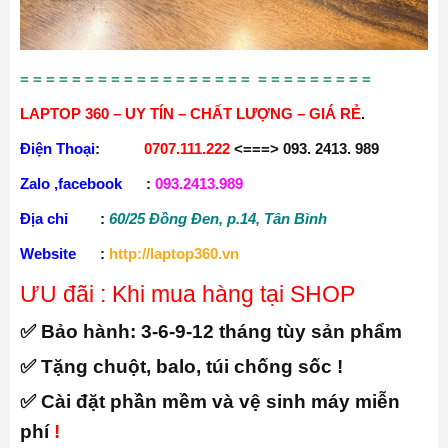
= = = = = = = = = = = = = = = = = = = = = = = = = = =
LAPTOP 360 – UY TÍN – CHẤT LƯỢNG – GIÁ RẺ
.
Điện Thoại
:
0707.111.222
<===> 093. 2413. 989
Zalo ,facebook
:
093.2413.989
Địa chỉ
:
60/25 Đồng Đen, p.14, Tân Bình
Website
:
http://laptop360.vn
ƯU đãi : Khi mua hàng tại SHOP
✅ Bảo hành:
3-6-9-12 tháng tùy sản phẩm
✅ Tặng chuột, balo, túi chống sốc !
✅ Cài đặt phần mềm và vệ sinh máy miễn
phí
!