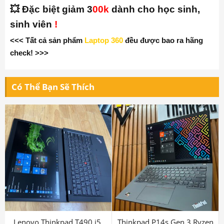
💥 Đặc biệt giảm 3
00k
dành cho học sinh,
sinh viên
!
<<< Tất cả sản phẩm
Laptop 360
đều được bao ra hãng
check! >>>
Có Thể Bạn Sẽ Thích
Lenovo Thinkpad T490 i5,
Thinkpad P14s Gen 3 Ryzen