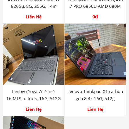
8265u, 8G, 256G, 14in
7 PRO 6850U AMD 680M
0
₫
Liên Hệ
Lenovo Yoga 7i 2-in-1
Lenovo Thinkpad X1 carbon
16IML9, ultra 5, 16G, 512G
gen 8 4k 16G, 512g
Liên Hệ
Liên Hệ