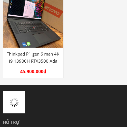
Thinkpad P1 gen 6 màn 4K
i9 13900H RTX3500 Ada
45.900.000
₫
HỖ TRỢ
Tên : NGUYỄN VĂN TIÊN