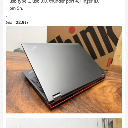
+ usb type C, usb 3.0, thunder port 4, Finger ID.
+ pin 5h.
.
Giá :
22.9tr