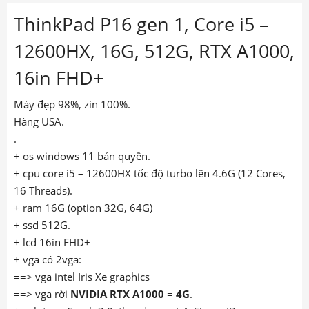
ThinkPad P16 gen 1, Core i5 –
12600HX, 16G, 512G, RTX A1000,
16in FHD+
Máy đẹp 98%, zin 100%.
Hàng USA.
.
+ os windows 11 bản quyền.
+ cpu core i5 – 12600HX tốc độ turbo lên 4.6G (12 Cores,
16 Threads).
+ ram 16G (option 32G, 64G)
+ ssd 512G.
+ lcd 16in FHD+
+ vga có 2vga:
==> vga intel Iris Xe graphics
==> vga rời
NVIDIA RTX A1000
=
4G
.