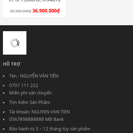
36.900.000
₫
38.900.000
₫
HỖ TRỢ
Tên : NGUYỄN VĂN TIÊN
0707 111 222
Miễn phí vận chuyển
Tìm Kiếm Sản Phẩm
Tài khoản: NGUYEN VAN TIEN
0567898888888 MB Bank
Bảo hành từ 3 – 12 tháng tùy sản phẩm
THÔNG TIN