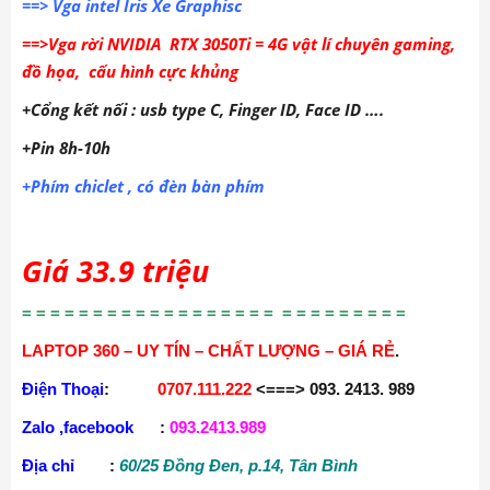
==> Vga intel Iris Xe Graphisc
==>Vga rời NVIDIA RTX 3050Ti = 4G vật lí chuyên gaming,
đồ họa, cấu hình cực khủng
+Cổng kết nối : usb type C, Finger ID, Face ID ….
+Pin 8h-10h
+Phím chiclet , có đèn bàn phím
Giá 33.9 triệu
= = = = = = = = = = = = = = = = = = = = = = = = = = =
LAPTOP 360 – UY TÍN – CHẤT LƯỢNG – GIÁ RẺ
.
Điện Thoại
:
0707.111.222
<===> 093. 2413. 989
Zalo ,facebook
:
093.2413.989
Địa chỉ
:
60/25 Đồng Đen, p.14, Tân Bình