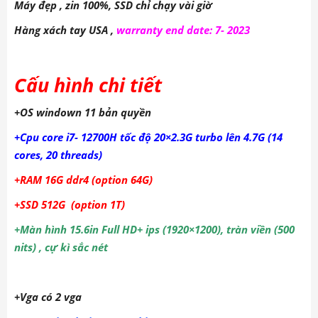
Máy đẹp , zin 100%, SSD chỉ chạy vài giờ
Hàng xách tay USA ,
warranty end date: 7- 2023
Cấu hình chi tiết
+OS windown 11 bản quyền
+Cpu core i7- 12700H tốc độ 20×2.3G turbo lên 4.7G (14
cores, 20 threads)
+RAM 16G ddr4 (option 64G)
+SSD 512G (option 1T)
+Màn hình 15.6in Full HD+ ips (1920×1200), tràn viền (500
nits) , cự kì sắc nét
+Vga có 2 vga