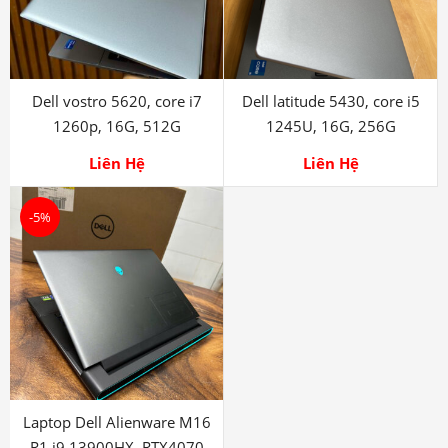
Dell vostro 5620, core i7
Dell latitude 5430, core i5
1260p, 16G, 512G
1245U, 16G, 256G
Liên Hệ
Liên Hệ
-5%
Laptop Dell Alienware M16
R1 i9 13900HX, RTX4070