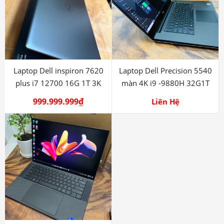
Laptop Dell inspiron 7620
Laptop Dell Precision 5540
plus i7 12700 16G 1T 3K
màn 4K i9 -9880H 32G1T
T2000
999.999.999
₫
Liên Hệ