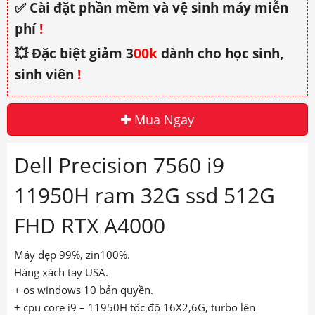
✅ Cài đặt phần mềm và vệ sinh máy miễn
phí
!
💥 Đặc biệt giảm 3
00k
dành cho học sinh,
sinh viên
!
Mua Ngay
Dell Precision 7560 i9
11950H ram 32G ssd 512G
FHD RTX A4000
Máy đẹp 99%, zin100%.
Hàng xách tay USA.
+ os windows 10 bản quyền.
+ cpu core i9 – 11950H tốc độ 16X2,6G, turbo lên