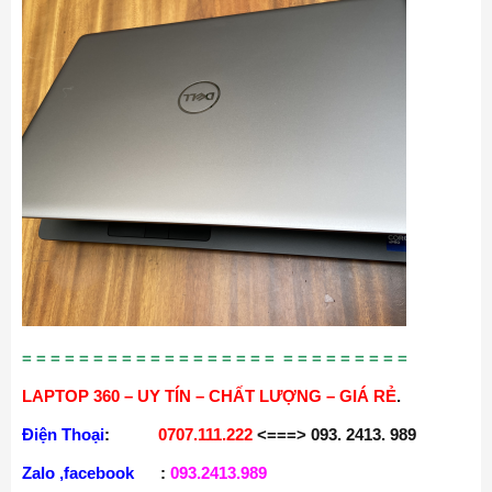
= = = = = = = = = = = = = = = = = = = = = = = = = = =
LAPTOP 360 – UY TÍN – CHẤT LƯỢNG – GIÁ RẺ
.
Điện Thoại
:
0707.111.222
<===> 093. 2413. 989
Zalo ,facebook
:
093.2413.989