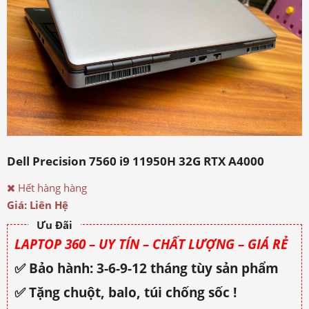
Dell Precision 7560 i9 11950H 32G RTX A4000
Hết hàng hàng
Giá: Liên Hệ
Ưu Đãi
LAPTOP 360 – UY TÍN – CHẤT LƯỢNG – GIÁ RẺ
✅ Bảo hành: 3-6-9-12 tháng tùy sản phẩm
✅ Tặng chuột, balo, túi chống sốc !