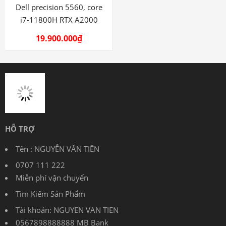
Dell precision 5560, core
i7-11800H RTX A2000
19.900.000
₫
HỖ TRỢ
Tên : NGUYỄN VĂN TIÊN
0707 111 222
Miễn phí vận chuyển
Tìm Kiếm Sản Phẩm
Tài khoản: NGUYEN VAN TIEN
0567898888888 MB Bank
Bảo hành từ 3 – 12 tháng tùy sản phẩm