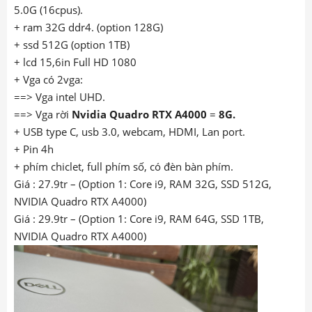
5.0G (
16cpus
).
+ ram 32G ddr4. (option 128G)
+ ssd 512G (option 1TB)
+ lcd 15,6in Full HD 1080
+ Vga có 2vga:
==> Vga intel UHD.
==> Vga rời
Nvidia Quadro RTX A4000
=
8G.
+ USB type C, usb 3.0, webcam, HDMI, Lan port.
+ Pin 4h
+ phím chiclet, full phím số, có đèn bàn phím.
Giá : 27.9tr – (Option 1: Core i9, RAM 32G, SSD 512G,
NVIDIA Quadro RTX A4000)
Giá : 29.9tr – (Option 1: Core i9, RAM 64G, SSD 1TB,
NVIDIA Quadro RTX A4000)