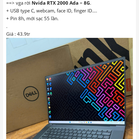
==> vga rời
Nvida RTX 2000 Ada
=
8G
.
+ USB type C, webcam, face ID, finger ID….
+ Pin 8h, mới sạc 55 lần.
.
Giá : 43.9tr