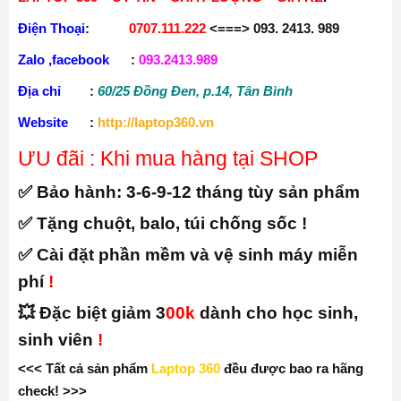
Website
:
http://laptop360.vn
ƯU đãi : Khi mua hàng tại SHOP
✅ Bảo hành:
3-6-9-12 tháng tùy sản phẩm
✅ Tặng chuột, balo, túi chống sốc !
✅ Cài đặt phần mềm và vệ sinh máy miễn
phí
!
💥 Đặc biệt giảm 3
00k
dành cho học sinh,
sinh viên
!
<<< Tất cả sản phẩm
Laptop 360
đều được bao ra hãng
check! >>>
Có Thể Bạn Sẽ Thích