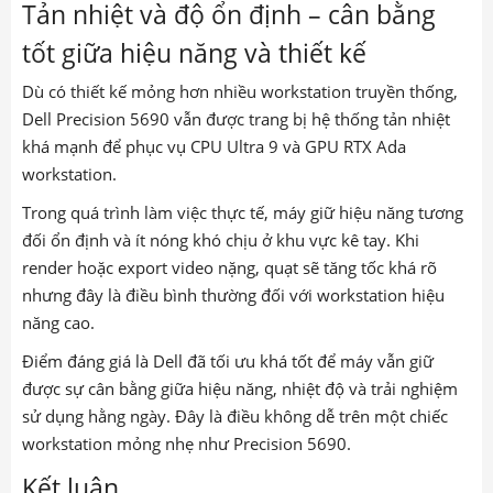
Dell Precision 5690 vẫn được trang bị hệ thống tản nhiệt
khá mạnh để phục vụ CPU Ultra 9 và GPU RTX Ada
workstation.
Trong quá trình làm việc thực tế, máy giữ hiệu năng tương
đối ổn định và ít nóng khó chịu ở khu vực kê tay. Khi
render hoặc export video nặng, quạt sẽ tăng tốc khá rõ
nhưng đây là điều bình thường đối với workstation hiệu
năng cao.
Điểm đáng giá là Dell đã tối ưu khá tốt để máy vẫn giữ
được sự cân bằng giữa hiệu năng, nhiệt độ và trải nghiệm
sử dụng hằng ngày. Đây là điều không dễ trên một chiếc
workstation mỏng nhẹ như Precision 5690.
Kết luận
Dell Precision 5690 là mẫu mobile workstation cao cấp rất
phù hợp cho người dùng cần một chiếc laptop mạnh, hiện
đại và có thiết kế sang trọng hơn workstation truyền thống.