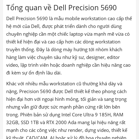
Tổng quan về Dell Precision 5690
Dell Precision 5690 là mẫu mobile workstation cao cấp thế
hệ mới của Dell, được phát triển dành cho người dùng
chuyên nghiệp cần một chiếc laptop vừa mạnh mẽ vừa có
thiết kế hiện đại và cao cấp hơn các dòng workstation
truyền thống. Đây là dòng máy hướng tới nhóm khách
hàng làm việc chuyên sâu như kỹ sư, designer, editor
video, lập trình viên hoặc doanh nghiệp cần hiệu năng cao
đi kèm sự ổn định lâu dài.
Khác với nhiều mẫu workstation cũ thường khá dày và
nặng, Precision 5690 được Dell thiết kế theo phong cách
hiện đại hơn với ngoại hình mỏng, tối giản và sang trọng
nhưng vẫn giữ được sức mạnh phần cứng rất lớn bên
trong. Phiên bản sử dụng Intel Core Ultra 9 185H, RAM
32GB, SSD 1TB và RTX 2000 Ada mang lại hiệu năng rất
mạnh cho các công việc như render, dựng video, thiết kế
kỹ thuật, CAD/CAM, AI hoặc xử lý đồ họa chuyên nghiệp.