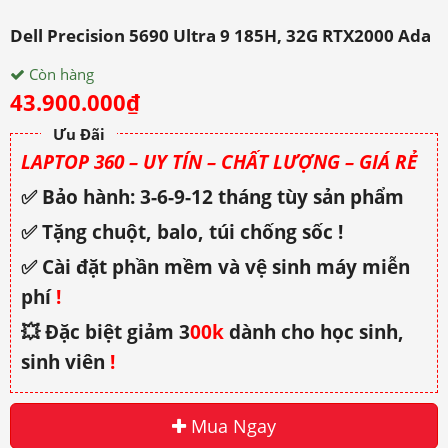
Dell Precision 5690 Ultra 9 185H, 32G RTX2000 Ada
Còn hàng
43.900.000
₫
Ưu Đãi
LAPTOP 360 – UY TÍN – CHẤT LƯỢNG – GIÁ RẺ
✅ Bảo hành: 3-6-9-12 tháng tùy sản phẩm
✅ Tặng chuột, balo, túi chống sốc !
✅ Cài đặt phần mềm và vệ sinh máy miễn
phí
!
💥 Đặc biệt giảm 3
00k
dành cho học sinh,
sinh viên
!
Mua Ngay