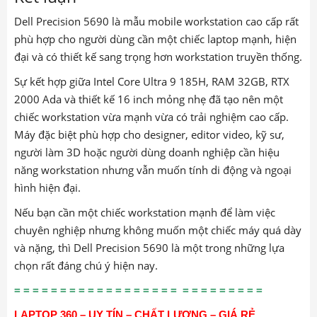
Sự kết hợp giữa Intel Core Ultra 9 185H, RAM 32GB, RTX
2000 Ada và thiết kế 16 inch mỏng nhẹ đã tạo nên một
chiếc workstation vừa mạnh vừa có trải nghiệm cao cấp.
Máy đặc biệt phù hợp cho designer, editor video, kỹ sư,
người làm 3D hoặc người dùng doanh nghiệp cần hiệu
năng workstation nhưng vẫn muốn tính di động và ngoại
hình hiện đại.
Nếu bạn cần một chiếc workstation mạnh để làm việc
chuyên nghiệp nhưng không muốn một chiếc máy quá dày
và nặng, thì Dell Precision 5690 là một trong những lựa
chọn rất đáng chú ý hiện nay.
= = = = = = = = = = = = = = = = = = = = = = = = = = =
LAPTOP 360 – UY TÍN – CHẤT LƯỢNG – GIÁ RẺ
.
Điện Thoại
:
0707.111.222
<===> 093. 2413. 989
Zalo ,facebook
:
093.2413.989
Địa chỉ
:
60/25 Đồng Đen, p.14, Tân Bình