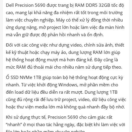
Dell Precision 5690 được trang bị RAM DDR5 32GB tốc độ
cao, mang lại khả năng đa nhiệm rất tốt trong môi trường
làm việc chuyên nghiệp. Máy có thể xử lý đồng thời nhiều
ứng dụng nặng, mở project lớn hoặc làm việc đa màn hình
mà vẫn giữ được độ phản hồi nhanh và ổn định.
Đối với các công việc như dựng video, chỉnh sửa ảnh, thiết
kế kỹ thuật hoặc chạy máy ảo, dung lượng RAM lớn giúp
hệ thống hoạt động mượt mà hơn đáng kể. Đây cũng là
mức RAM đủ thoải mái cho nhiều năm sử dụng tiếp theo.
Ổ SSD NVMe 1TB giúp toàn bộ hệ thống hoạt động cực kỳ
nhanh. Từ việc khởi động Windows, mở phần mềm cho
đến load dữ liệu đều diễn ra rất mượt. Dung lượng 1TB
cũng đủ rộng rãi để lưu trữ project, video, dữ liệu công việc
hoặc thư viện media lớn mà không quá nhanh đầy bộ nhớ.
Khi sử dụng thực tế, Precision 5690 cho cảm giác rất
“nhanh” ở mọi thao tác hằng ngày, đặc biệt khi làm việc với
file lớn hoặc phần mềm chuyên nghiệp.