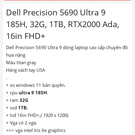
Dell Precision 5690 Ultra 9
185H, 32G, 1TB, RTX2000 Ada,
16in FHD+
Dell Precision 5690 Ultra 9 dòng laptop cao cấp chuyên đồ
họa nặng
Màu titan gray
Hàng xách tay USA
.
+ os windows 11 bản quyền.
+ cpu
ultra 9 185H
.
+ ram
32G
+ ssd
1TB.
+ lcd 16in FHD+,
( 1920 x 1200).
+ Vga có 2 vga:
==> vga intel Iris Xe graphics