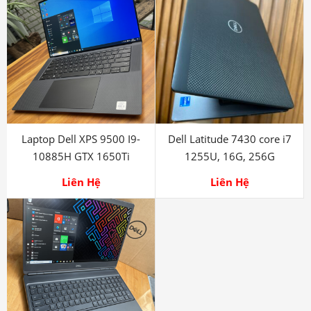
Laptop Dell XPS 9500 I9-
Dell Latitude 7430 core i7
10885H GTX 1650Ti
1255U, 16G, 256G
Liên Hệ
Liên Hệ
Laptop Dell Precision 7560
i7-11850H RTX A2000