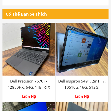
Dell Precision 7670 i7
Dell inspiron 5491, 2in1, i7,
12850HX, 64G, 1TB, RTX
10510u, 16G, 512G,
3080Ti
TOUCH
Liên Hệ
Liên Hệ