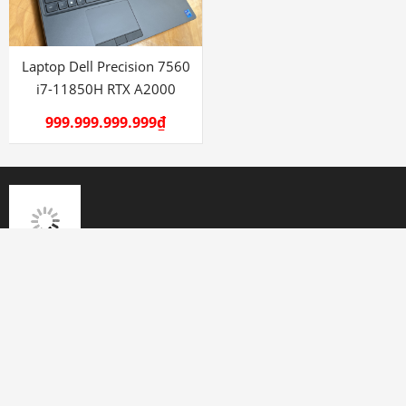
999.999.999.999
₫
HỖ TRỢ
Tên : NGUYỄN VĂN TIÊN
0707 111 222
Miễn phí vận chuyển
Tìm Kiếm Sản Phẩm
Tài khoản: NGUYEN VAN TIEN
0567898888888 MB Bank
Bảo hành từ 3 – 12 tháng tùy sản phẩm
THÔNG TIN