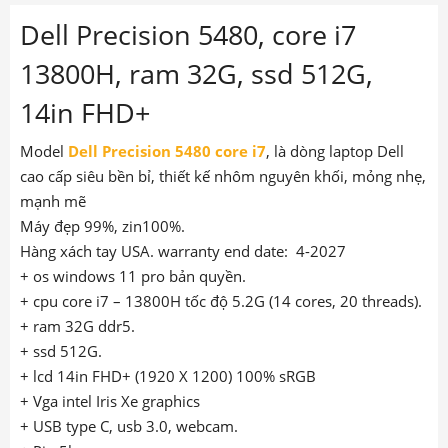
Dell Precision 5480, core i7
13800H, ram 32G, ssd 512G,
14in FHD+
Model
Dell Precision 5480 core i7
, là dòng laptop Dell
cao cấp siêu bền bỉ, thiết kế nhôm nguyên khối, mỏng nhẹ,
mạnh mẽ
Máy đẹp 99%, zin100%.
Hàng xách tay USA. warranty end date: 4-2027
+ os windows 11 pro bản quyền.
+ cpu core i7 – 13800H tốc độ 5.2G (14 cores, 20 threads).
+ ram 32G ddr5.
+ ssd 512G.
+ lcd 14in FHD+ (1920 X 1200) 100% sRGB
+ Vga intel Iris Xe graphics
+ USB type C, usb 3.0, webcam.