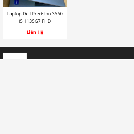
Liên Hệ
HỖ TRỢ
Tên : NGUYỄN VĂN TIÊN
0707 111 222
Miễn phí vận chuyển
Tìm Kiếm Sản Phẩm
Tài khoản: NGUYEN VAN TIEN
0567898888888 MB Bank
Bảo hành từ 3 – 12 tháng tùy sản phẩm
THÔNG TIN
Chính Sách Vận Chuyển tại laptop360.vn