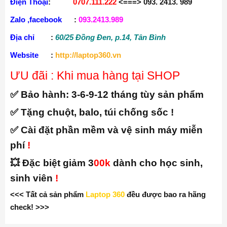
Website
:
http://laptop360.vn
ƯU đãi : Khi mua hàng tại SHOP
✅ Bảo hành:
3-6-9-12 tháng tùy sản phẩm
✅ Tặng chuột, balo, túi chống sốc !
✅ Cài đặt phần mềm và vệ sinh máy miễn
phí
!
💥 Đặc biệt giảm 3
00k
dành cho học sinh,
sinh viên
!
<<< Tất cả sản phẩm
Laptop 360
đều được bao ra hãng
check! >>>
Có Thể Bạn Sẽ Thích