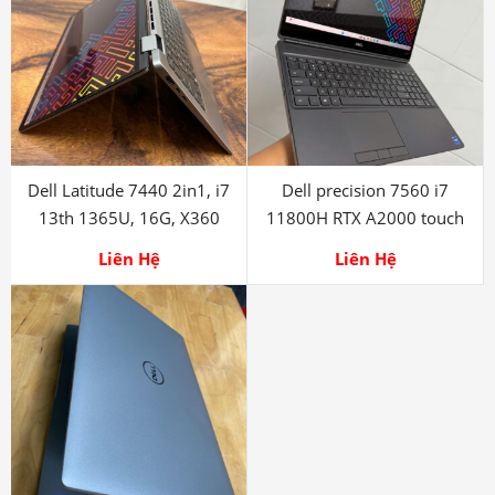
Dell Latitude 7440 2in1, i7
Dell precision 7560 i7
13th 1365U, 16G, X360
11800H RTX A2000 touch
Liên Hệ
Liên Hệ
Laptop Dell Precision 3560
i5 1135G7 FHD