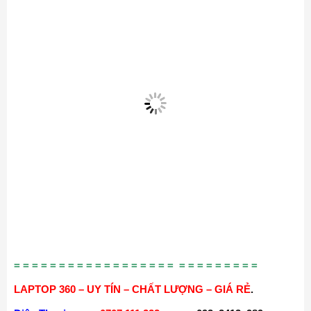
= = = = = = = = = = = = = = = = = = = = = = = = = = =
LAPTOP 360 – UY TÍN – CHẤT LƯỢNG – GIÁ RẺ
.
Điện Thoại
:
0707.111.222
<===> 093. 2413. 989
Zalo ,facebook
:
093.2413.989
Địa chỉ
:
60/25 Đồng Đen, p.14, Tân Bình