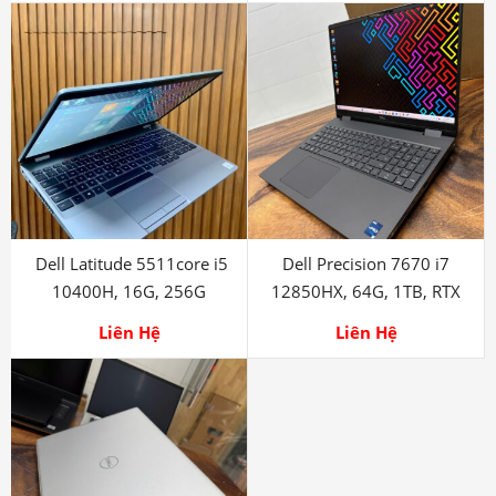
Dell Latitude 5511core i5
Dell Precision 7670 i7
10400H, 16G, 256G
12850HX, 64G, 1TB, RTX
3080Ti
Liên Hệ
Liên Hệ