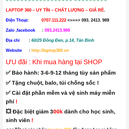
LAPTOP 360 – UY TÍN – CHẤT LƯỢNG – GIÁ RẺ
.
Điện Thoại
:
0707.111.222
<===> 093. 2413. 989
Zalo ,facebook
:
093.2413.989
Địa chỉ
:
60/25 Đồng Đen, p.14, Tân Bình
Website
:
http://laptop360.vn
ƯU đãi : Khi mua hàng tại SHOP
✅ Bảo hành:
3-6-9-12 tháng tùy sản phẩm
✅ Tặng chuột, balo, túi chống sốc !
✅ Cài đặt phần mềm và vệ sinh máy miễn
phí
!
💥 Đặc biệt giảm 3
00k
dành cho học sinh,
sinh viên
!