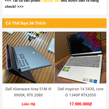
<<< Tất cả sản phẩm
Laptop 360
đều được bao ra hãng
check! >>>
Có Thể Bạn Sẽ Thích
Dell Alienware Area 51M i9
Dell Inspiron 14 5430, core
9900K, RTX 2080
i5 1340P RTX2050
17.900.000
₫
Liên Hệ