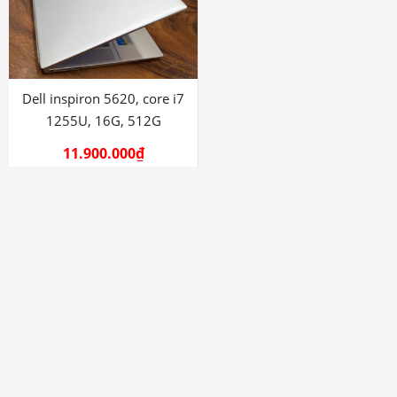
Dell inspiron 5620, core i7
1255U, 16G, 512G
11.900.000
₫
HỖ TRỢ
Tên : NGUYỄN VĂN TIÊN
0707 111 222
Miễn phí vận chuyển
Tìm Kiếm Sản Phẩm