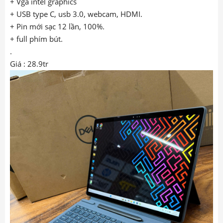
+ Vga intel graphics
+ USB type C, usb 3.0, webcam, HDMI.
+ Pin mới sạc 12 lần, 100%.
+ full phím bút.
.
Giá : 28.9tr