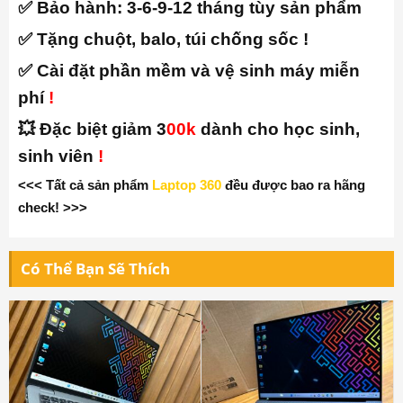
✅ Bảo hành:
3-6-9-12 tháng tùy sản phẩm
✅ Tặng chuột, balo, túi chống sốc !
✅ Cài đặt phần mềm và vệ sinh máy miễn
phí
!
💥 Đặc biệt giảm 3
00k
dành cho học sinh,
sinh viên
!
<<< Tất cả sản phẩm
Laptop 360
đều được bao ra hãng
check! >>>
Có Thể Bạn Sẽ Thích