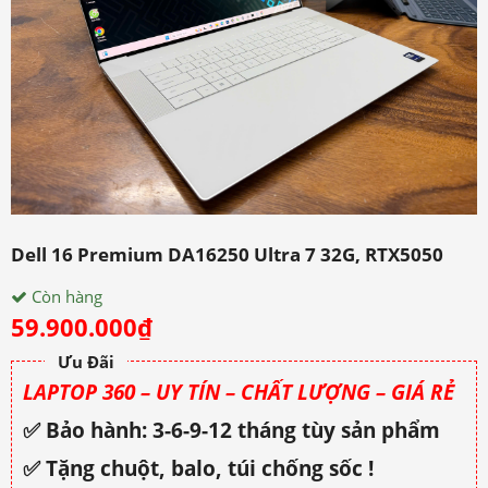
Dell 16 Premium DA16250 Ultra 7 32G, RTX5050
Còn hàng
59.900.000
₫
Ưu Đãi
LAPTOP 360 – UY TÍN – CHẤT LƯỢNG – GIÁ RẺ
✅ Bảo hành: 3-6-9-12 tháng tùy sản phẩm
✅ Tặng chuột, balo, túi chống sốc !