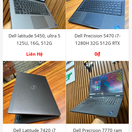
Dell latitude 5450, ultra 5
Dell Precision 5470 i7-
125U, 16G, 512G
1280H 32G 512G RTX
A1000
0
₫
Liên Hệ
Dell Latitude 7420 i7
Dell Precision 7770 ram