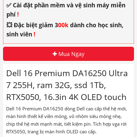
✅ Cài đặt phần mềm và vệ sinh máy miễn
phí
!
💥 Đặc biệt giảm 3
00k
dành cho học sinh,
sinh viên
!
Mua Ngay
Dell 16 Premium DA16250 Ultra
7 255H, ram 32G, ssd 1Tb,
RTX5050, 16.3in 4K OLED touch
Dell 16 Premium DA16250 dòng Dell cao cấp thế hệ mới,
màn hình thiết kế viền mỏng, vỏ nhôm siêu mỏng nhẹ,
chip thế hệ mới mạnh mát, tiết kiệm pin.
Tích hợp vga rời
RTX5050, trang bị màn hình OLED cao cấp.