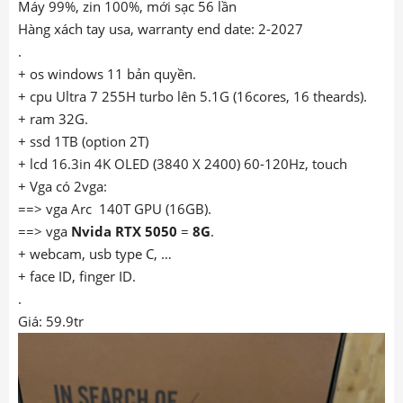
Máy 99%, zin 100%, mới sạc 56 lần
Hàng xách tay usa, warranty end date: 2-2027
.
+ os windows 11 bản quyền.
+ cpu Ultra 7 255H turbo lên 5.1G (16cores, 16 theards).
+ ram 32G.
+ ssd 1TB (option 2T)
+ lcd 16.3in 4K OLED (3840 X 2400) 60-120Hz, touch
+ Vga có 2vga:
==> vga Arc 140T GPU (16GB).
==> vga
Nvida RTX 5050
=
8G
.
+ webcam, usb type C, …
+ face ID, finger ID.
.
Giá: 59.9tr