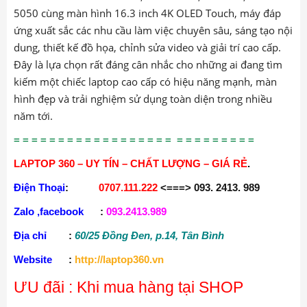
5050 cùng màn hình 16.3 inch 4K OLED Touch, máy đáp
ứng xuất sắc các nhu cầu làm việc chuyên sâu, sáng tạo nội
dung, thiết kế đồ họa, chỉnh sửa video và giải trí cao cấp.
Đây là lựa chọn rất đáng cân nhắc cho những ai đang tìm
kiếm một chiếc laptop cao cấp có hiệu năng mạnh, màn
hình đẹp và trải nghiệm sử dụng toàn diện trong nhiều
năm tới.
= = = = = = = = = = = = = = = = = = = = = = = = = = =
LAPTOP 360 – UY TÍN – CHẤT LƯỢNG – GIÁ RẺ
.
Điện Thoại
:
0707.111.222
<===> 093. 2413. 989
Zalo ,facebook
:
093.2413.989
Địa chỉ
:
60/25 Đồng Đen, p.14, Tân Bình
Website
:
http://laptop360.vn
ƯU đãi : Khi mua hàng tại SHOP